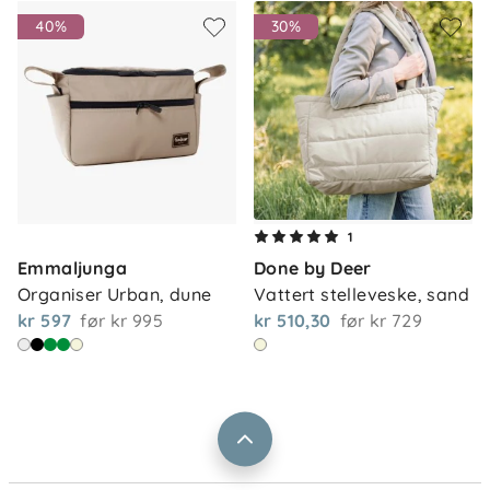
40%
30%
Om oss
1
Kontakt oss
Emmaljunga
Done by Deer
Våre butikker
Frakt og levering
Organiser Urban, dune
Vattert stelleveske, sand
Vårt samfunnsansvar
kr 597
før
kr 995
kr 510,30
før
kr 729
Retur og reklamasjon
Jobbe i Barnas Hus
Salgsbetingelser
Barnas Hus bedrift
Prismatch
Kontaktpersoner
Informasjonskapsler
Personvern
Ofte stilte spørsmål