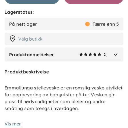
Lagerstatus:
Shrijhana G
Bekreftet kjøper
SG
På nettlager
Færre enn 5
8 dager siden
Velg butikk
Produktanmeldelser
2
Verified by Trustvoice
Produktbeskrivelse
Emmaljunga stelleveske er en romslig veske utviklet
for oppbevaring av babyutstyr på tur. Vesken gir
plass til nødvendigheter som bleier og andre
småting som trengs i hverdagen.
Den har flere praktiske rom for organisering, samt
Vis mer