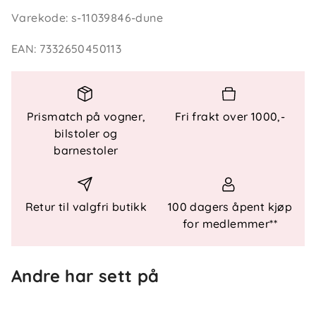
en separat vaskbar stellematte som følger med for
Varekode
:
s-11039846-dune
bleieskift når man er ute.
EAN
:
7332650450113
Teknisk informasjon
Inkludert tilbehør
- Ja – vaskbar stellematte
Prismatch på vogner,
Fri frakt over 1000,-
bilstoler og
barnestoler
Retur til valgfri butikk
100 dagers åpent kjøp
for medlemmer**
Andre har sett på