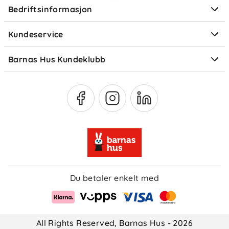
Bedriftsinformasjon
Størrelsesguider
Elektronisk avfall
Kundeservice
Om Klarna
Medlemsfordeler
Barnas Hus Kundeklubb
Medlemsvilkår
Du betaler enkelt med
All Rights Reserved, Barnas Hus - 2026