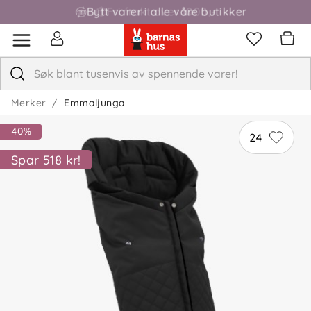
Bytt varer i alle våre butikker
Fri frakt over 1000,-
Merker
Emmaljunga
40%
24
Spar 518 kr!