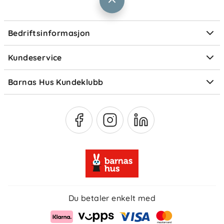
Informasjonskapsler
Personvern
Ofte stilte spørsmål
Bedriftsinformasjon
Størrelsesguider
Elektronisk avfall
Kundeservice
Om Klarna
Medlemsfordeler
Barnas Hus Kundeklubb
Medlemsvilkår
Du betaler enkelt med