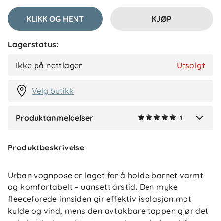
✓
Nora
KLIKK OG HENT
KJØP
Tusen takk for hyggelig tilbakemelding! 😊 Så
koselig å høre at dere er så fornøyde med
Lagerstatus:
vognposen, og at det lever opp til forventningene
deres! 🌸
Ikke på nettlager
Utsolgt
Velg butikk
Produktanmeldelser
1
Verified by Trustvoice
Produktbeskrivelse
Urban vognpose er laget for å holde barnet varmt
og komfortabelt – uansett årstid. Den myke
fleeceforede innsiden gir effektiv isolasjon mot
kulde og vind, mens den avtakbare toppen gjør det