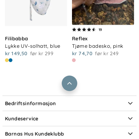
Om oss
Kontakt oss
19
Våre butikker
Filibabba
Reflex
Frakt og levering
Lykke UV-solhatt, blue
Tjøme badesko, pink
Vårt samfunnsansvar
Retur og reklamasjon
kr 149,50
før
kr 299
kr 74,70
før
kr 249
Jobbe i Barnas Hus
Salgsbetingelser
Barnas Hus bedrift
Prismatch
Kontaktpersoner
Informasjonskapsler
Personvern
Ofte stilte spørsmål
Bedriftsinformasjon
Størrelsesguider
Elektronisk avfall
Kundeservice
Om Klarna
Medlemsfordeler
Barnas Hus Kundeklubb
Medlemsvilkår