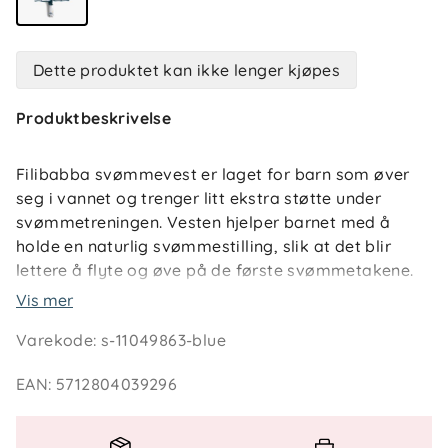
Dette produktet kan ikke lenger kjøpes
Produktbeskrivelse
Filibabba svømmevest er laget for barn som øver
seg i vannet og trenger litt ekstra støtte under
svømmetreningen. Vesten hjelper barnet med å
holde en naturlig svømmestilling, slik at det blir
lettere å flyte og øve på de første svømmetakene.
Vis mer
Støtten tilpasses i takt med barnets utvikling: de
Varekode
:
s-11049863-blue
innebygde skumelementene fjernes gradvis, ett
etter ett fra laveste til høyeste tall, helt til barnet
EAN
:
5712804039296
ikke lenger trenger dem. Når barnet er trygt i
vannet, kan vesten fortsatt brukes som ekstra UV-
beskyttelse under lek i solen.