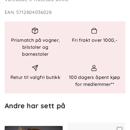
Leveres i gaveeske laget av papir fra bærekraftig
skogbruk og med multifunksjonell mikrofiberpose
EAN
:
5712804036028
som gir ekstra beskyttelse og kan brukes til
rengjøring.
Prismatch på vogner,
Fri frakt over 1000,-
Spesielle funksjoner
bilstoler og
barnestoler
Resirkulert plast
Fleksibelt materiale
Kategori 3 solglass
UV400 100 % beskyttelse
Retur til valgfri butikk
100 dagers åpent kjøp
Gaveeske av bærekraftig papir
for medlemmer**
Mikrofiberpose inkludert
Andre har sett på
Mål og vekt
Størrelse 4–7 år