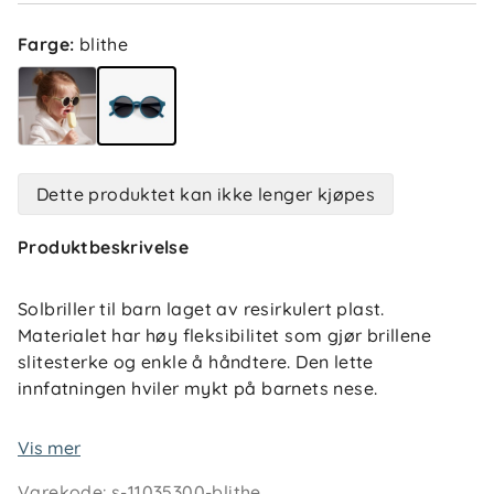
Farge
:
blithe
Dette produktet kan ikke lenger kjøpes
Produktbeskrivelse
Solbriller til barn laget av resirkulert plast.
Materialet har høy fleksibilitet som gjør brillene
slitesterke og enkle å håndtere. Den lette
innfatningen hviler mykt på barnets nese.
Kategori 3 solglass med UV400 gir 100 % UV-
Vis mer
beskyttelse. Finnes i størrelsene 1–3 år og 4–7 år.
Varekode
:
s-11035300-blithe