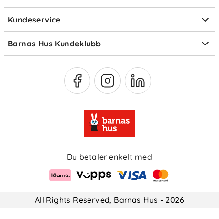
Elektronisk avfall
Kundeservice
Om Klarna
Medlemsfordeler
Barnas Hus Kundeklubb
Medlemsvilkår
Du betaler enkelt med
All Rights Reserved, Barnas Hus - 2026