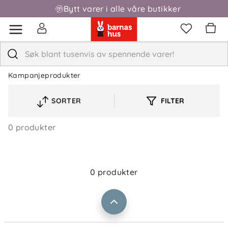
Bytt varer i alle våre butikker
Kampanjeprodukter
SORTER
FILTER
VELG
Om oss
Kontakt oss
SORTERINGSREKKEFØLGE
Våre butikker
0 produkter
Frakt og levering
Vårt samfunnsansvar
Retur og reklamasjon
Jobbe i Barnas Hus
Salgsbetingelser
0 produkter
Barnas Hus bedrift
Prismatch
Kontaktpersoner
Informasjonskapsler
Personvern
Ofte stilte spørsmål