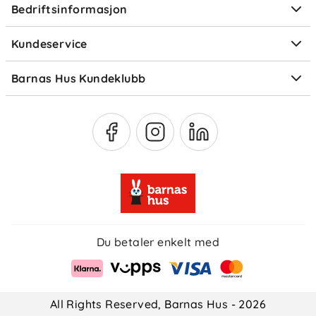
Bedriftsinformasjon
Størrelsesguider
Elektronisk avfall
Kundeservice
Om Klarna
Medlemsfordeler
Barnas Hus Kundeklubb
Medlemsvilkår
Du betaler enkelt med
All Rights Reserved, Barnas Hus - 2026