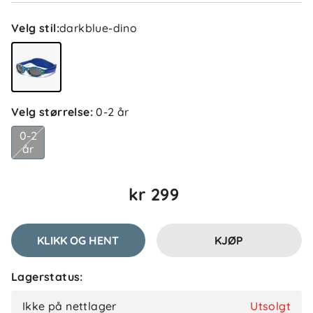
Velg stil
:
darkblue-dino
Velg størrelse
:
0-2 år
5.0
5
0-2
4
år
3
2
basert på 1 anmeldelse
1
kr 299
Filtrer etter
KLIKK OG HENT
KJØP
Anmeldelser (1)
Lagerstatus:
Siri
Bekreftet kjøper
S
Ikke på nettlager
Utsolgt