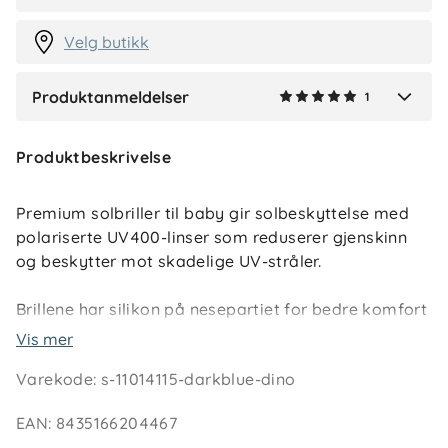
2 måneder siden
Velg butikk
Produktanmeldelser
1
Verified by Trustvoice
Produktbeskrivelse
Premium solbriller til baby gir solbeskyttelse med
polariserte UV400-linser som reduserer gjenskinn
og beskytter mot skadelige UV-stråler.
Brillene har silikon på nesepartiet for bedre komfort
og passform. Den fleksible og slitesterke rammen er
Vis mer
utviklet for aktiv bruk. Justerbart elastisk bånd
Varekode
:
s-11014115-darkblue-dino
holder brillene godt på plass. Oppbevaringspose
følger med.
EAN
:
8435166204467