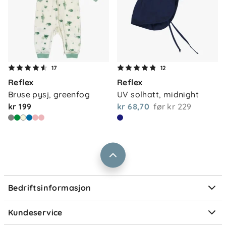
Om oss
Kontakt oss
17
12
Våre butikker
Reflex
Reflex
Frakt og levering
Bruse pysj, greenfog
UV solhatt, midnight
Vårt samfunnsansvar
Retur og reklamasjon
kr 199
kr 68,70
før
kr 229
Jobbe i Barnas Hus
Salgsbetingelser
Barnas Hus bedrift
Prismatch
Kontaktpersoner
Informasjonskapsler
Personvern
Ofte stilte spørsmål
Bedriftsinformasjon
Størrelsesguider
Elektronisk avfall
Kundeservice
Om Klarna
Medlemsfordeler