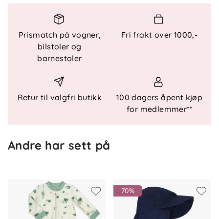
Spesielle funksjoner
Prismatch på vogner,
Fri frakt over 1000,-
Polariserte UV400 linser
bilstoler og
Silikon på neseparti
barnestoler
Fleksibel ramme
Slitesterk ramme
Justerbart elastisk bånd
Oppbevaringspose inkludert
Retur til valgfri butikk
100 dagers åpent kjøp
for medlemmer**
Andre har sett på
70%