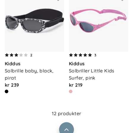
2
3
Kiddus
Kiddus
Solbrille baby, black, 
Solbriller Little Kids 
Om oss
Kontakt oss
pirat
Surfer, pink
Våre butikker
kr 239
kr 219
Frakt og levering
Vårt samfunnsansvar
Retur og reklamasjon
Jobbe i Barnas Hus
Salgsbetingelser
12 produkter
Barnas Hus bedrift
Prismatch
Kontaktpersoner
Informasjonskapsler