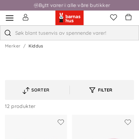
Bytt varer i alle våre butikker
Fri frakt over 1000,-
Merker
Kiddus
SORTER
FILTER
VELG
SORTERINGSREKKEFØLGE
12 produkter