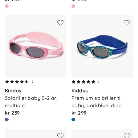
2
1
Kiddus
Kiddus
Solbriller baby 0-2 år, 
Premium solbriller til 
multiple
baby, darkblue, dino
kr 239
kr 299