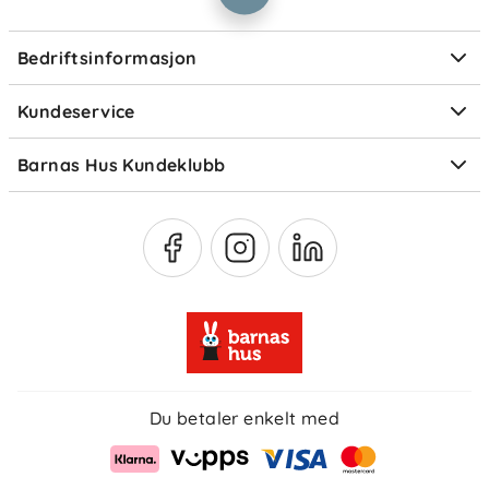
Personvern
Ofte stilte spørsmål
Bedriftsinformasjon
Størrelsesguider
Elektronisk avfall
Kundeservice
Om Klarna
Medlemsfordeler
Barnas Hus Kundeklubb
Medlemsvilkår
Du betaler enkelt med