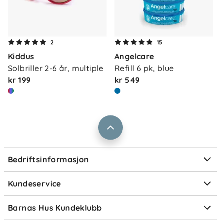
Om oss
Kontakt oss
2
15
Våre butikker
Kiddus
Angelcare
Frakt og levering
Solbriller 2-6 år, multiple
Refill 6 pk, blue
Vårt samfunnsansvar
Retur og reklamasjon
kr 199
kr 549
Jobbe i Barnas Hus
Salgsbetingelser
Barnas Hus bedrift
Prismatch
Kontaktpersoner
Informasjonskapsler
Personvern
Ofte stilte spørsmål
Bedriftsinformasjon
Størrelsesguider
Elektronisk avfall
Kundeservice
Om Klarna
Medlemsfordeler
Barnas Hus Kundeklubb
Medlemsvilkår