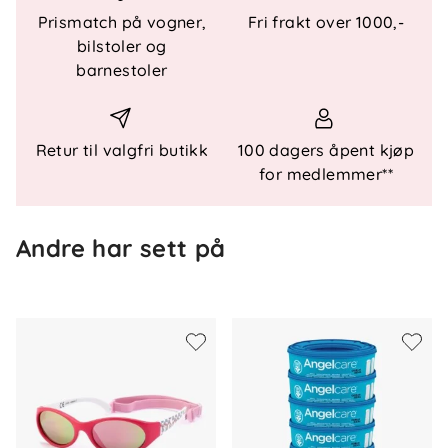
Spesielle funksjoner
Prismatch på vogner,
Fri frakt over 1000,-
bilstoler og
Fleksibel konstruksjon
barnestoler
Elastisk bånd
UV400-beskyttelse
Dinosaurmotiv
Retur til valgfri butikk
Marineblå farge
100 dagers åpent kjøp
For barn 2–6 år
for medlemmer**
Andre har sett på