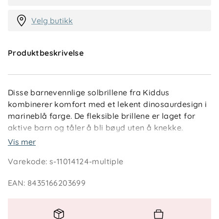
Velg butikk
Produktbeskrivelse
Disse barnevennlige solbrillene fra Kiddus
kombinerer komfort med et lekent dinosaurdesign i
marineblå farge. De fleksible brillene er laget for
aktive barn og tåler å bli bøyd uten å knekke.
Vis mer
Det elastiske båndet sørger for at brillene sitter
Varekode
:
s-11014124-multiple
godt på plass under lek og aktivitet. Med UV400-
beskyttelse gir de maksimal beskyttelse mot solens
EAN
:
8435166203699
UV-stråler. Beregnet for barn i alderen 2–6 år.