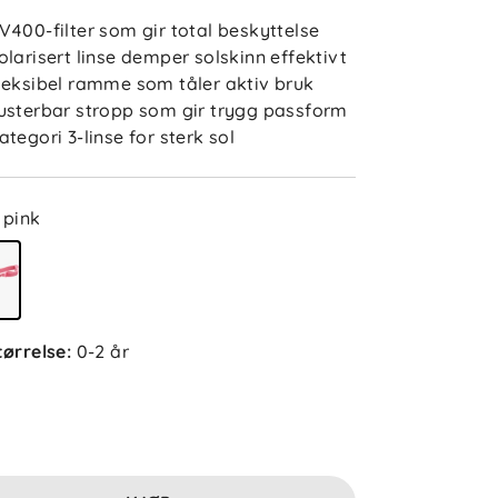
V400-filter som gir total beskyttelse
olarisert linse demper solskinn effektivt
leksibel ramme som tåler aktiv bruk
usterbar stropp som gir trygg passform
ategori 3-linse for sterk sol
pink
4.5
5
4
3
2
sert på 2 anmeldelser
1
tørrelse
:
0-2 år
etter
Filtrer etter
lser (2)