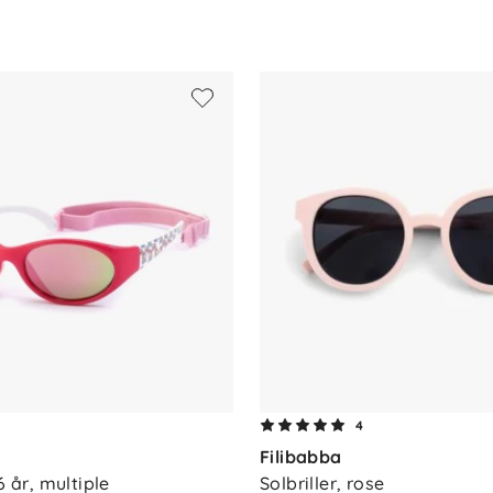
stropp.
ter.
tropp.
4
Filibabba
6 år, multiple
Solbriller, rose