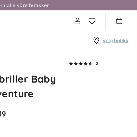
r i alle våre butikker
Velg butikk
2
briller Baby
venture
39