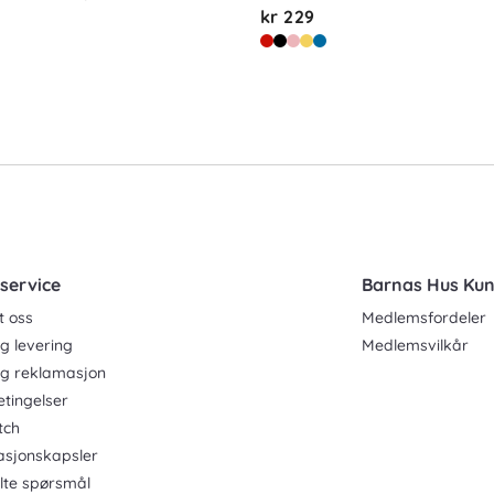
kr 229
service
Barnas Hus Ku
t oss
Medlemsfordeler
g levering
Medlemsvilkår
og reklamasjon
etingelser
tch
asjonskapsler
ilte spørsmål