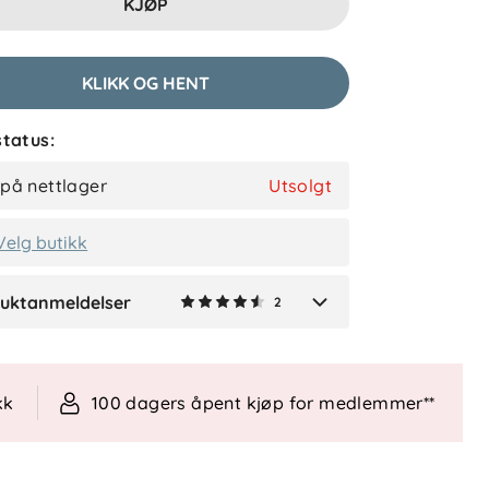
KJØP
Cathrine B
Bekreftet kjøper
2 måneder siden
KLIKK OG HENT
tatus:
Rebecca
Bekreftet kjøper
 på nettlager
Utsolgt
2 måneder siden
Velg butikk
uktanmeldelser
2
Verified by Trustvoice
kk
100 dagers åpent kjøp for medlemmer**