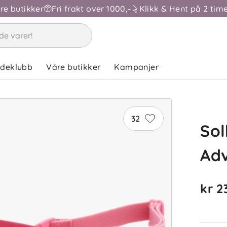
åre butikker
Fri frakt over 1000,-
Klikk & Hent på 2 time
ndeklubb
Våre butikker
Kampanjer
32
Sol
Ad
kr 2