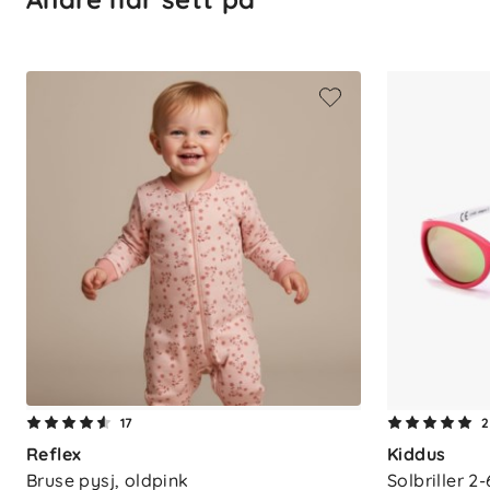
Materiale: Fleksibel plast med myk 
Funksjon: Polarisert linse, UV400-fil
Passform: Justerbar og avtakbar s
17
2
Reflex
Kiddus
Bruse pysj, oldpink
Solbriller 2-