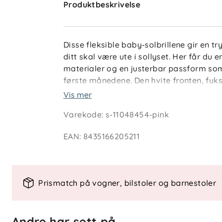
Produktbeskrivelse
Disse fleksible baby-solbrillene gir en 
ditt skal være ute i sollyset. Her får d
materialer og en justerbar passform som 
første månedene. Den hvite fronten, fuk
lekent uttrykk som passer både hverdag 
Vis mer
Varekode
:
s-11048454-pink
Nøkkelfunksjoner
UV400-filter som blokkerer UVA-, U
EAN
:
8435166205211
Polarisert kategori 3-linse for redus
Justerbar og avtakbar elastisk str
Fullt fleksibel ramme som tåler bøy
Designet for babyer fra 0–24 måne
Prismatch på vogner, bilstoler og barnestoler
Spesifikasjoner
Alder: 0–24 måneder.
Andre har sett på