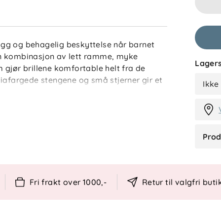
CB
trygg og behagelig beskyttelse når barnet
u en kombinasjon av lett ramme, myke
Lagers
gjør brillene komfortable helt fra de
R
siafargede stengene og små stjerner gir et
Ikke
og tur.
VB- og UVC-stråler.
Prod
ert gjenskinn.
opp.
ing.
der.
Fri frakt over 1000,-
Retur til valgfri buti