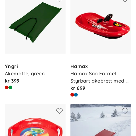
Yngri
Hamax
Akematte, green
Hamax Sno Formel – 
kr 399
Styrbart akebrett med 
ra…
kr 699