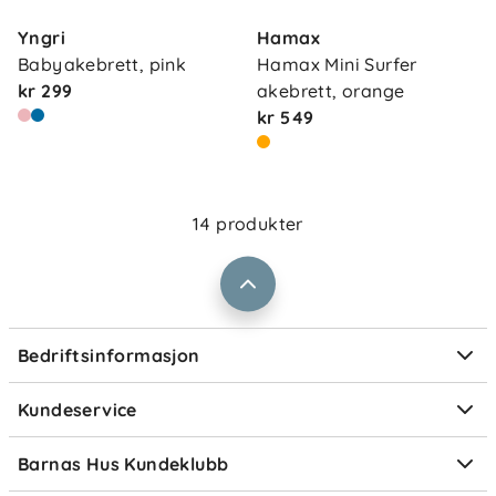
Yngri
Hamax
Babyakebrett, pink
Hamax Mini Surfer 
Om oss
Kontakt oss
kr 299
akebrett, orange
Våre butikker
kr 549
Frakt og levering
Vårt samfunnsansvar
Retur og reklamasjon
Jobbe i Barnas Hus
Salgsbetingelser
14 produkter
Barnas Hus bedrift
Prismatch
Kontaktpersoner
Informasjonskapsler
Personvern
Ofte stilte spørsmål
Bedriftsinformasjon
Størrelsesguider
Elektronisk avfall
Kundeservice
Om Klarna
Medlemsfordeler
Barnas Hus Kundeklubb
Medlemsvilkår