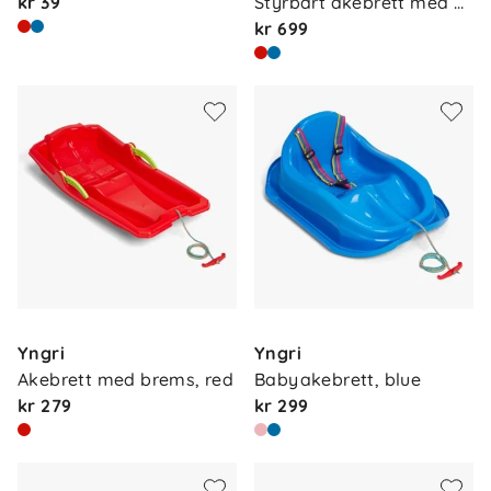
kr 39
Styrbart akebrett med 
ra…
kr 699
Yngri
Yngri
Akebrett med brems, red
Babyakebrett, blue
kr 279
kr 299