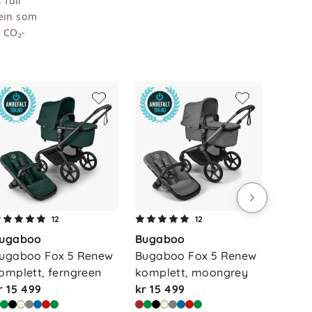
 full
tein som
e CO₂-
12
12
ugaboo
Bugaboo
Buga
ugaboo Fox 5 Renew 
Bugaboo Fox 5 Renew 
Bugab
omplett, ferngreen
komplett, moongrey
kompl
r 15 499
kr 15 499
kr 15 