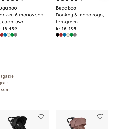
ugaboo
Bugaboo
Buga
onkey 6 monovogn, 
Donkey 6 monovogn, 
Donke
ocoabrown
ferngreen
deser
r 16 499
kr 16 499
kr 16 
agasje
greit
r som