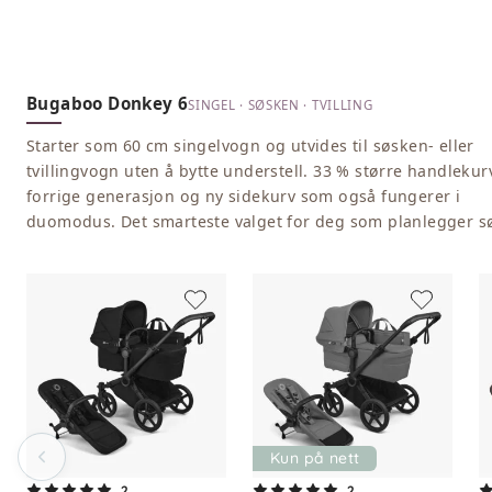
Bugaboo Donkey 6
SINGEL · SØSKEN · TVILLING
Starter som 60 cm singelvogn og utvides til søsken- eller
tvillingvogn uten å bytte understell. 33 % større handlekur
forrige generasjon og ny sidekurv som også fungerer i
duomodus. Det smarteste valget for deg som planlegger s
Kun på nett
2
2