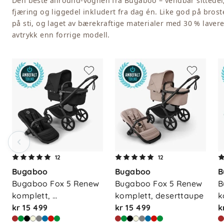
Den beste allround-vognen fra Bugaboo – vendbar sittedel,
fjæring og liggedel inkludert fra dag én. Like god på bros
på sti, og laget av bærekraftige materialer med 30 % laver
avtrykk enn forrige modell.
12
12
Bugaboo
Bugaboo
B
Bugaboo Fox 5 Renew 
Bugaboo Fox 5 Renew 
B
komplett, 
komplett, deserttaupe
k
heritageblac…
kr 15 499
kr 15 499
k