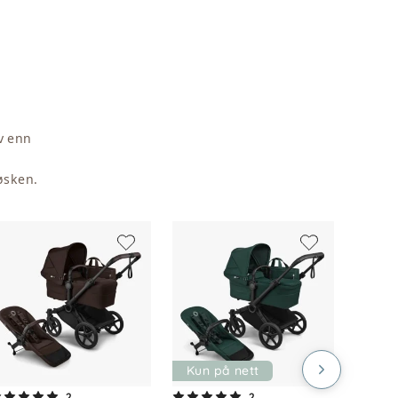
v enn
øsken.
Kun på nett
2
2