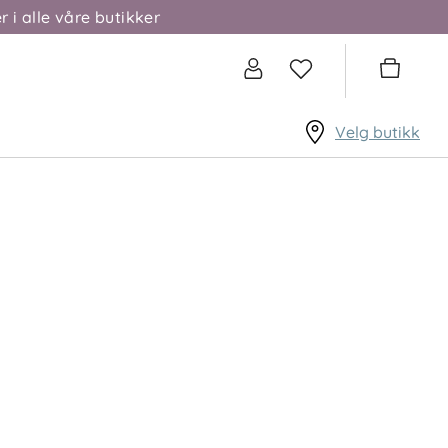
r i alle våre butikker
Velg butikk