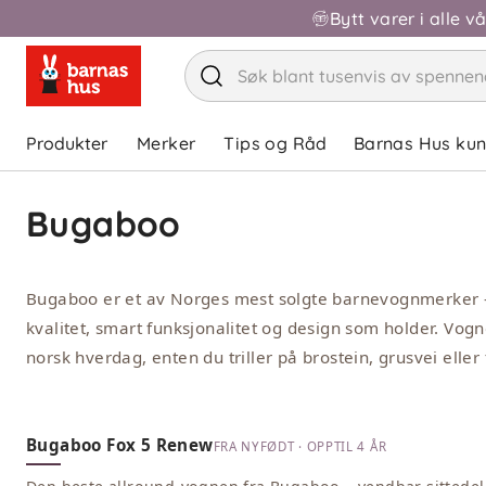
Bytt varer i alle v
Produkter
Merker
Tips og Råd
Barnas Hus ku
Bugaboo
Bugaboo er et av Norges mest solgte barnevognmerker –
kvalitet, smart funksjonalitet og design som holder. Vog
norsk hverdag, enten du triller på brostein, grusvei eller 
Bugaboo Fox 5 Renew
FRA NYFØDT · OPPTIL 4 ÅR