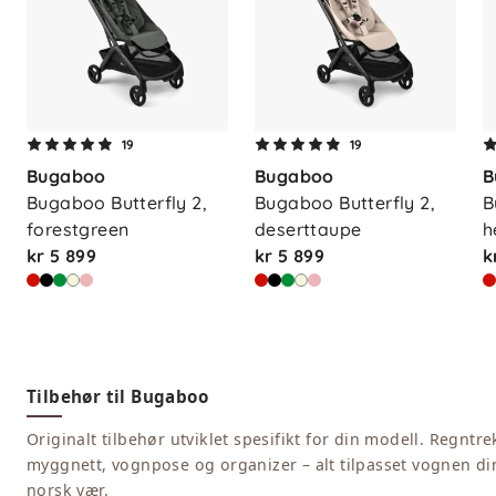
19
19
Bugaboo
Bugaboo
B
Bugaboo Butterfly 2, 
Bugaboo Butterfly 2, 
B
forestgreen
deserttaupe
h
kr 5 899
kr 5 899
k
Tilbehør til Bugaboo
Originalt tilbehør utviklet spesifikt for din modell. Regntre
myggnett, vognpose og organizer – alt tilpasset vognen di
norsk vær.