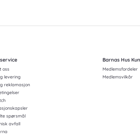
service
Barnas Hus Ku
t oss
Medlemsfordeler
g levering
Medlemsvilkår
og reklamasjon
etingelser
tch
asjonskapsler
ilte spørsmål
nisk avfall
rna