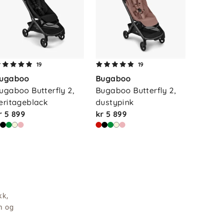
19
19
ugaboo
Bugaboo
ugaboo Butterfly 2, 
Bugaboo Butterfly 2, 
eritageblack
dustypink
r 5 899
kr 5 899
kk,
n og