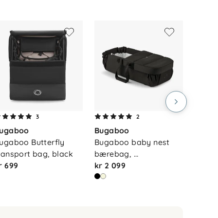
3
2
ugaboo
Bugaboo
Buga
ugaboo Butterfly 
Bugaboo baby nest 
Bugab
ransport bag, black
bærebag, 
oppbev
r 699
heritageblac…
kr 2 099
barne
kr 72