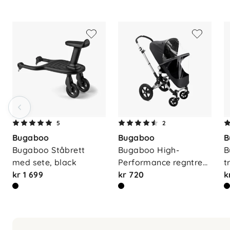
5
2
Bugaboo
Bugaboo
B
Bugaboo Ståbrett 
Bugaboo High-
B
med sete, black
Performance regntre…
t
kr 1 699
kr 720
k