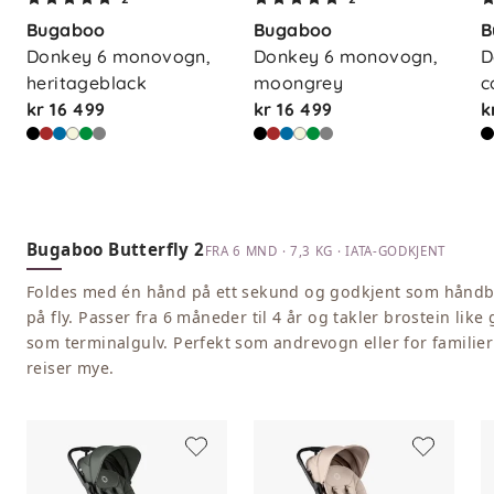
Bugaboo
Bugaboo
B
Donkey 6 monovogn, 
Donkey 6 monovogn, 
D
heritageblack
moongrey
c
kr 16 499
kr 16 499
k
Bugaboo Butterfly 2
FRA 6 MND · 7,3 KG · IATA-GODKJENT
Foldes med én hånd på ett sekund og godkjent som håndb
på fly. Passer fra 6 måneder til 4 år og takler brostein like 
som terminalgulv. Perfekt som andrevogn eller for familie
reiser mye.