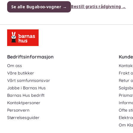
Se alle Bugaboo-vogner →
Bestill gratis rådgivning →
Bedriftsinformasjon
Kunde
Om oss
Kontak
Våre butikker
Frakt o
Vårt samfunnsansvar
Retur 
Jobbe i Barnas Hus
Salgsb
Barnas Hus bedrift
Prisma
Kontaktpersoner
Inform
Personvern
Ofte st
Størrelsesguider
Elektro
Om Kla