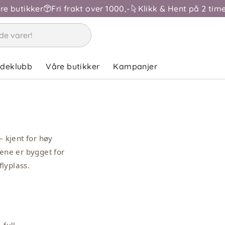
åre butikker
Fri frakt over 1000,-
Klikk & Hent på 2 time
ndeklubb
Våre butikker
Kampanjer
 kjent for høy
nene er bygget for
flyplass.