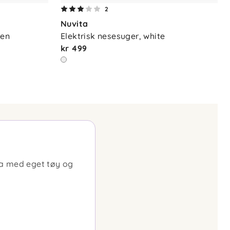
2
Nuvita
een
Elektrisk nesesuger, white
kr 499
ha med eget tøy og