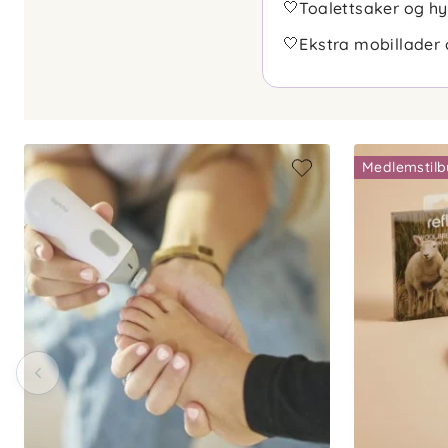
🤍
Toalettsaker og hy
🤍
Ekstra mobillader
Medlemstil