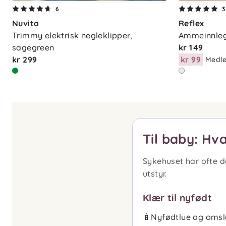
6
3
Nuvita
Reflex
Trimmy elektrisk negleklipper, 
Ammeinnlegg
sagegreen
kr 149
kr 299
kr 99
Medle
Til baby: Hv
Sykehuset har ofte d
utstyr.
Klær til nyfødt
🍼
Nyfødtlue og oms