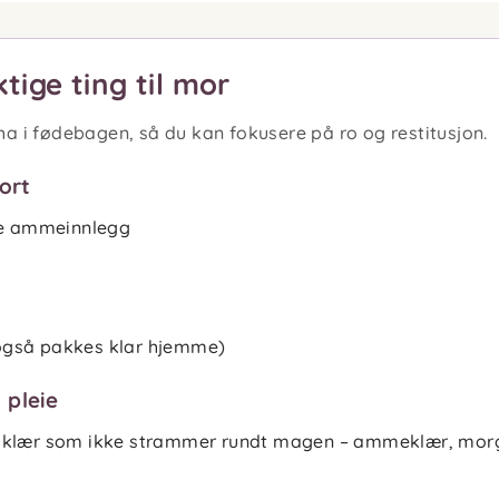
ktige ting til mor
ha i fødebagen, så du kan fokusere på ro og restitusjon.
ort
 ammeinnlegg
også pakkes klar hjemme)
 pleie
 klær som ikke strammer rundt magen – ammeklær, morg