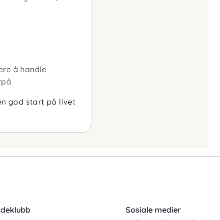
ere å handle
rpå.
n god start på livet
ndeklubb
Sosiale medier