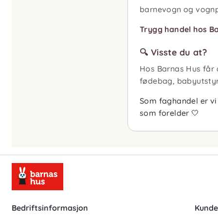
barnevogn og vognpo
Trygg handel hos B
🔍 Visste du at?
Hos Barnas Hus får 
fødebag, babyutstyr 
Som faghandel er vi 
som forelder
🤍
Bedriftsinformasjon
Kunde