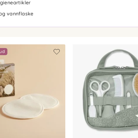
gieneartikler
 og vannflaske
bud