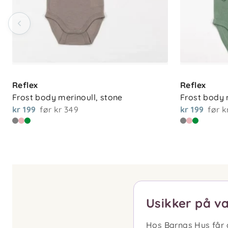
Reflex
Reflex
Frost body merinoull, stone
Frost body 
kr 199
før
kr 349
kr 199
før
k
Usikker på va
Hos Barnas Hus får d