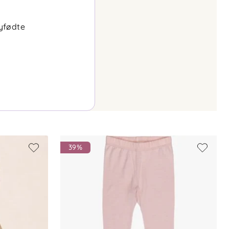
nyfødte
39%