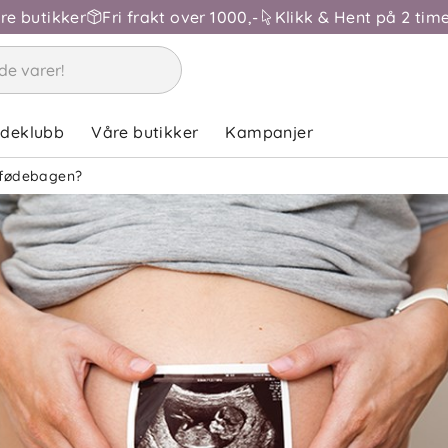
åre butikker
Fri frakt over 1000,-
Klikk & Hent på 2 time
ndeklubb
Våre butikker
Kampanjer
 fødebagen?