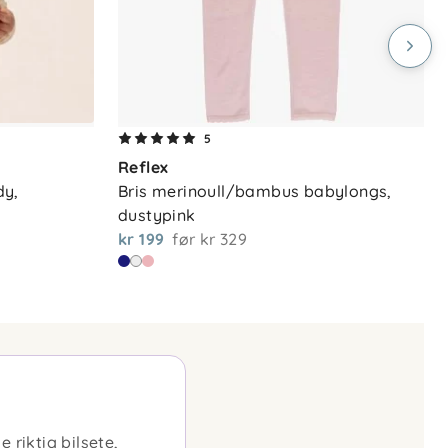
5
Reflex
y, 
Bris merinoull/bambus babylongs, 
dustypink
kr 199
før
kr 329
 riktig bilsete,