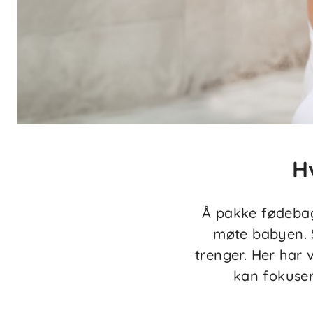
H
Å pakke fødebagen
møte babyen. S
trenger. Her har v
kan fokuser