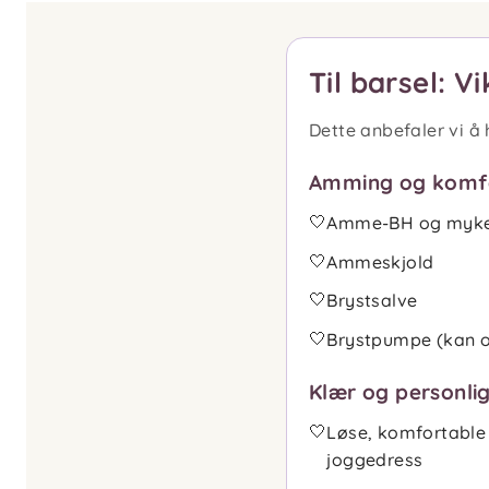
Til barsel: Vi
Dette anbefaler vi å 
Amming og komf
🤍
Amme-BH og myke
🤍
Ammeskjold
🤍
Brystsalve
🤍
Brystpumpe (kan 
Klær og personlig
🤍
Løse, komfortable
joggedress