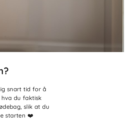
n?
ig snart tid for å
 hva du faktisk
fødebag, slik at du
e starten ❤️