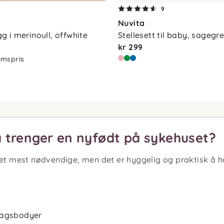
9
Nuvita
 i merinoull, offwhite
Stellesett til baby, sagegr
kr 299
mspris
a trenger en nyfødt på sykehuset?
et mest nødvendige, men det er hyggelig og praktisk å 
lagsbodyer