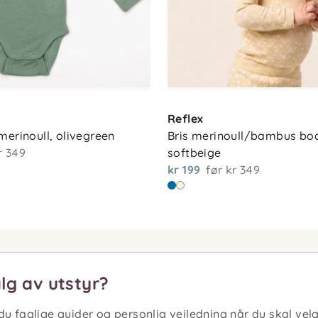
Reflex
merinoull, olivegreen
Bris merinoull/bambus bod
r 349
softbeige
kr 199
før
kr 349
lg av utstyr?
u faglige guider og personlig veiledning når du skal velge