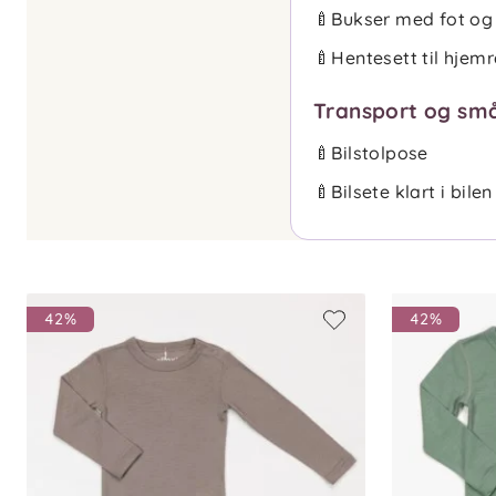
🍼
Bukser med fot og
🍼
Hentesett til hjemr
Transport og sm
🍼
Bilstolpose
🍼
Bilsete klart i bilen
42%
42%