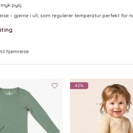
 myk pysj
eise – gjerne i ull, som regulerer temperatur perfekt for 
åting
 til hjemreise
42%