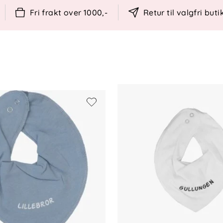
Fri frakt over 1000,-
Retur til valgfri buti
ster
0