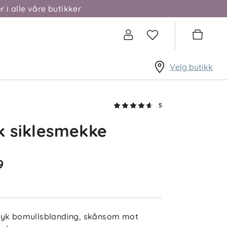
r i alle våre butikker
Velg butikk
5
k siklesmekke
9
4.6
5
4
3
2
sert på 5 anmeldelser
1
yk bomullsblanding, skånsom mot
etter
Filtrer etter