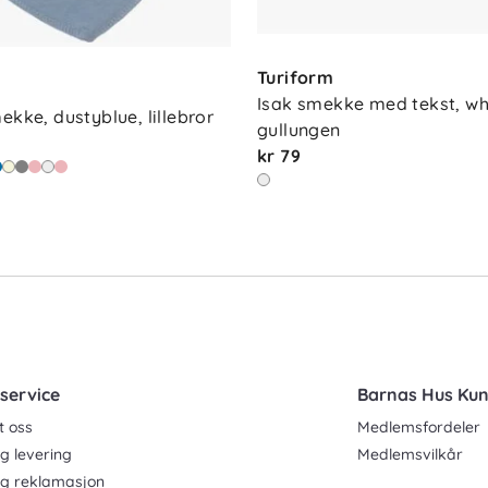
Turiform
Isak smekke med tekst, whi
ekke, dustyblue, lillebror
gullungen
kr 79
service
Barnas Hus Ku
t oss
Medlemsfordeler
g levering
Medlemsvilkår
og reklamasjon