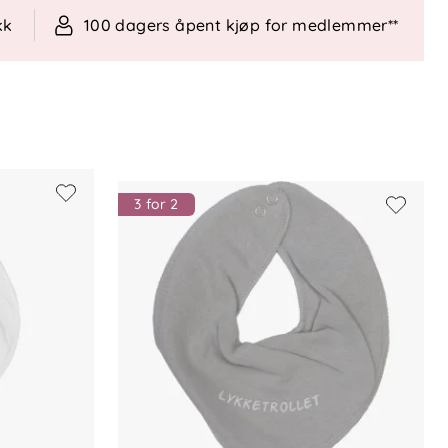
kk
100 dagers åpent kjøp for medlemmer**
3 for 2