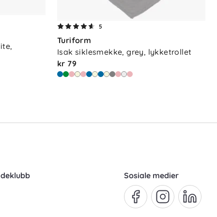
5
Turiform
te, 
Isak siklesmekke, grey, lykketrollet
kr 79
ndeklubb
Sosiale medier