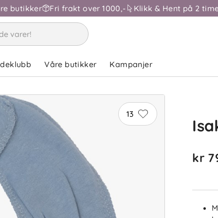
åre butikker
Fri frakt over 1000,-
Klikk & Hent på 2 time
ndeklubb
Våre butikker
Kampanjer
13
Isa
kr 7
ba
M
Sorter 