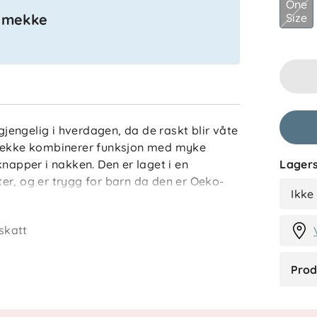
One
Size
 smekke
KV
lgjengelig i hverdagen, da de raskt blir våte
smekke kombinerer funksjon med myke
Lagers
knapper i nakken. Den er laget i en
er, og er trygg for barn da den er Oeko-
IF
Ikke
skatt
er
Prod
en