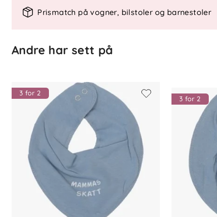
Spesifikasjoner
Prismatch på vogner, bilstoler og barnestoler
Materiale: 80 % bomull, 20 % polye
Sertifisering: Oeko-tex Standard 10
Feste: Trykknapper i nakken
Andre har sett på
Vask: Etter anvisning på produktet
3 for 2
3 for 2