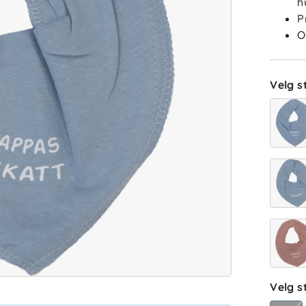
h
P
O
Anmelde
I
Velg st
EB
Velg s
SR