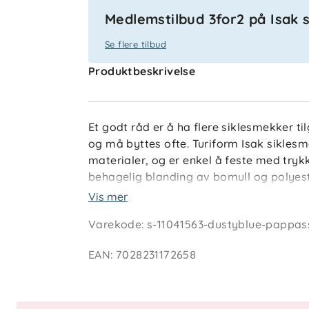
Medlemstilbud 3for2 på Isak
Se flere tilbud
Produktbeskrivelse
Et godt råd er å ha flere siklesmekker ti
og må byttes ofte. Turiform Isak sikle
materialer, og er enkel å feste med tryk
behagelig blanding av bomull og polyest
tex Standard 100-sertifisert.
Vis mer
Varekode
:
s-11041563-dustyblue-pappas
Nøkkelfunksjoner
Myk blanding av bomull og polyest
EAN
:
7028231172658
Justerbar med trykknapper i nakk
Oeko-tex Standard 100-sertifisert