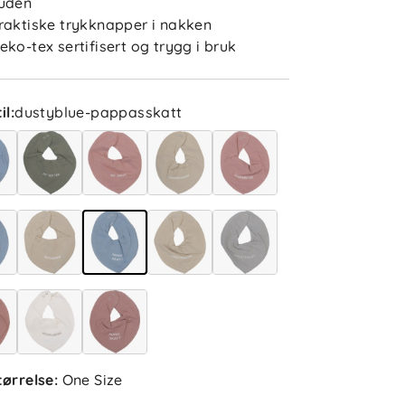
uden
raktiske trykknapper i nakken
eko-tex sertifisert og trygg i bruk
lser (5)
Ina
Bekreftet kjøper
il
:
dustyblue-pappasskatt
2 måneder siden
Stiv og tykk, i forhold til de fra
Newbie. Blir liggende dessverre.
Elisabeth B
Bekreftet kjøper
4 dager siden
tørrelse
:
One Size
Saleha R
Bekreftet kjøper