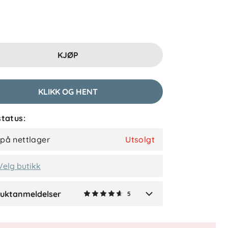
8 dager siden
KJØP
Karin V
Bekreftet kjøper
1 måned siden
KLIKK OG HENT
tatus:
Ingrid F
Bekreftet kjøper
 på nettlager
Utsolgt
1 måned siden
Velg butikk
uktanmeldelser
5
Verified by Trustvoice