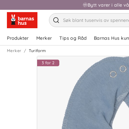
Bytt varer i alle v
Produkter
Merker
Tips og Råd
Barnas Hus ku
Merker
Turiform
3 for 2