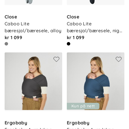
Close
Close
Caboo Lite 
Caboo Lite 
bæresjal/bæresele, alloy
bæresjal/bæresele, nig…
kr 1 099
kr 1 099
Kun på nett
Ergobaby
Ergobaby