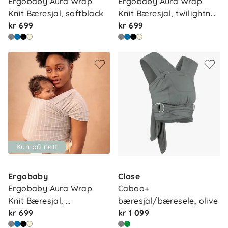
Ergobaby Aura Wrap 
Ergobaby Aura Wrap 
Knit Bæresjal, softblack
Knit Bæresjal, twilightn…
kr 699
kr 699
Kun på nett
Ergobaby
Close
Ergobaby Aura Wrap 
Caboo+ 
Knit Bæresjal, 
bæresjal/bæresele, olive
greystripe…
kr 699
kr 1 099