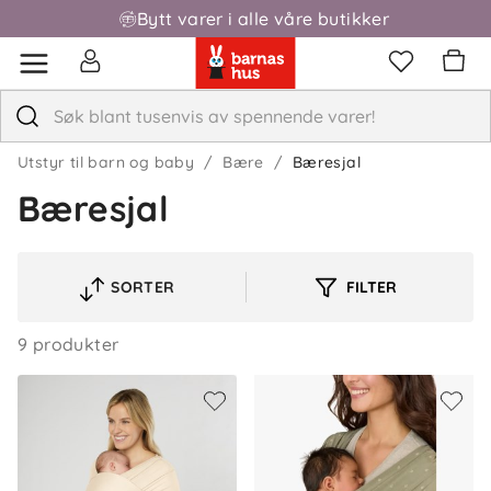
Bytt varer i alle våre butikker
Fri frakt over 1000,-
Utstyr til barn og baby
Bære
Bæresjal
Bæresjal
SORTER
FILTER
VELG
SORTERINGSREKKEFØLGE
9 produkter