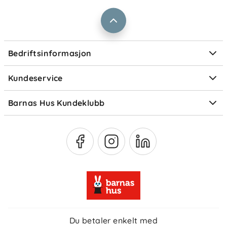
Prismatch
Kontaktpersoner
Informasjonskapsler
Personvern
Ofte stilte spørsmål
Bedriftsinformasjon
Størrelsesguider
Elektronisk avfall
Kundeservice
Om Klarna
Medlemsfordeler
Barnas Hus Kundeklubb
Medlemsvilkår
Du betaler enkelt med