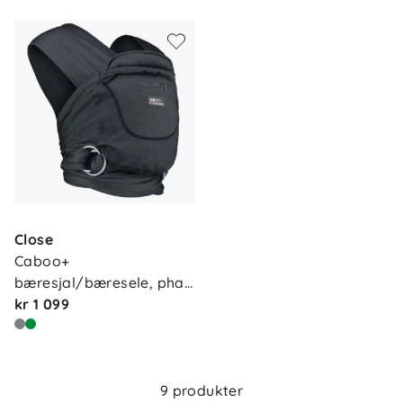
Close
Caboo+ 
Om oss
Kontakt oss
bæresjal/bæresele, pha…
Våre butikker
kr 1 099
Frakt og levering
Vårt samfunnsansvar
Retur og reklamasjon
Jobbe i Barnas Hus
Salgsbetingelser
9 produkter
Barnas Hus bedrift