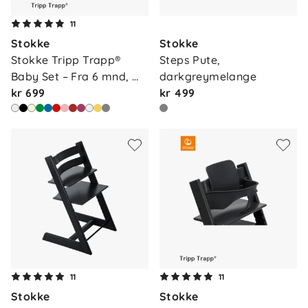
11
Stokke
Stokke
Stokke Tripp Trapp® 
Steps Pute, 
Baby Set – Fra 6 mnd, 
darkgreymelange
na…
kr 699
kr 499
11
11
Stokke
Stokke