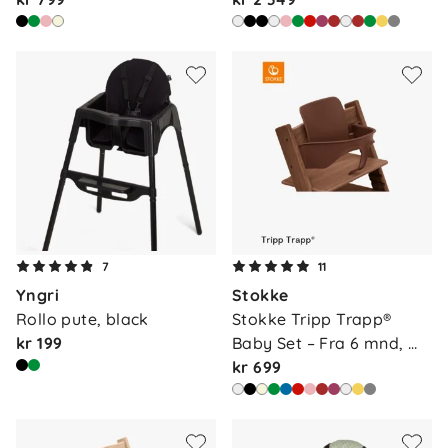
7
11
Yngri
Stokke
Rollo pute, black
Stokke Tripp Trapp® 
kr 199
Baby Set – Fra 6 mnd, 
wa…
kr 699