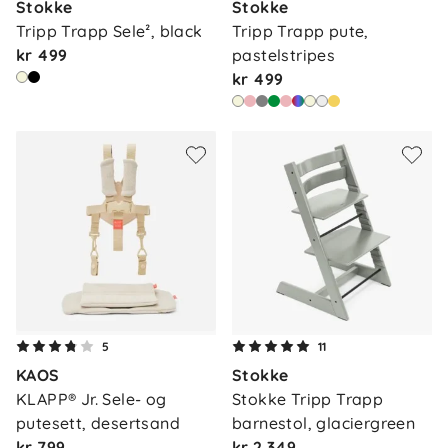
Stokke
Stokke
Tripp Trapp Sele², black
Tripp Trapp pute, 
kr 499
pastelstripes
kr 499
5
11
KAOS
Stokke
KLAPP® Jr. Sele- og 
Stokke Tripp Trapp 
putesett, desertsand
barnestol, glaciergreen
kr 799
kr 2 349