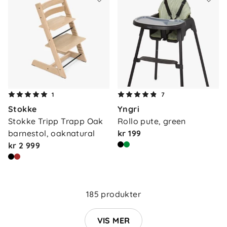
1
7
Stokke
Yngri
Stokke Tripp Trapp Oak 
Rollo pute, green
barnestol, oaknatural
kr 199
kr 2 999
Om oss
Kontakt oss
Våre butikker
Frakt og levering
185 produkter
Vårt samfunnsansvar
Retur og reklamasjon
Jobbe i Barnas Hus
VIS MER
Salgsbetingelser