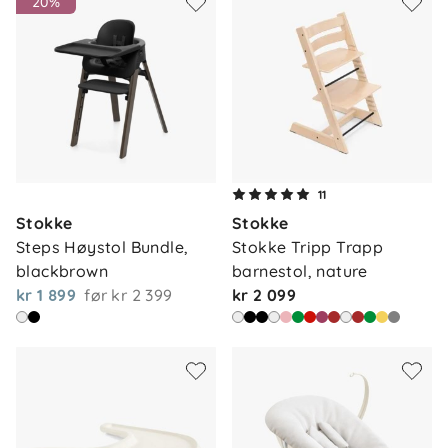
20%
11
Stokke
Stokke
Steps Høystol Bundle, 
Stokke Tripp Trapp 
blackbrown
barnestol, nature
kr 1 899
før
kr 2 399
kr 2 099