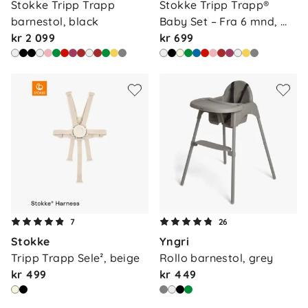
Stokke Tripp Trapp 
Stokke Tripp Trapp® 
barnestol, black
Baby Set – Fra 6 mnd, 
kr 2 099
bla…
kr 699
7
26
Stokke
Yngri
Tripp Trapp Sele², beige
Rollo barnestol, grey
kr 499
kr 449