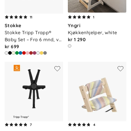
11
1
Stokke
Yngri
Stokke Tripp Trapp® 
Kjøkkenhjelper, white
Baby Set – Fra 6 mnd, v…
kr 1 290
kr 699
7
4