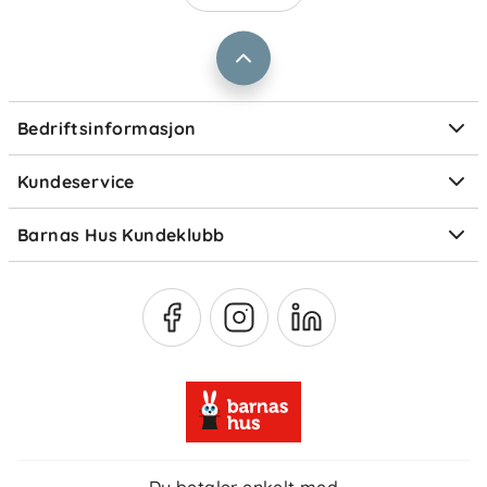
Barnas Hus bedrift
Prismatch
Kontaktpersoner
Informasjonskapsler
Personvern
Ofte stilte spørsmål
Bedriftsinformasjon
Størrelsesguider
Elektronisk avfall
Kundeservice
Om Klarna
Medlemsfordeler
Barnas Hus Kundeklubb
Medlemsvilkår