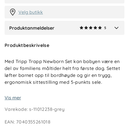
2 måneder siden
Velg butikk
Produktanmeldelser
5
Verified by Trustvoice
Produktbeskrivelse
Med Tripp Trapp Newborn Set kan babyen være en
del av familiens måltider helt fra første dag. Settet
løfter barnet opp til bordhøyde og gir en trygg,
ergonomisk sittestilling med 5-punkts sele.
Det er enkelt å feste på Tripp Trapp-stolen (alle
Vis mer
modeller etter mai 2003), og leveres med vaskbart
Varekode
:
s-11012238-grey
trekk i bomull samt en praktisk lekebøyle som kan
holde babyens favorittleker.
EAN
:
7040355261018