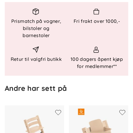
Spesifikasjoner
Bruksområde: Fra nyfødt til ca. 9 kg
Prismatch på vogner,
Fri frakt over 1000,-
Montering: Klikkes direkte på Tripp Trapp-stol
bilstoler og
Sikkerhet: 5-punkts sele inkludert
barnestoler
Tekstil: Vaskbart trekk i 100 % bomull
Ekstra: Avtakbar lekebøyle
Retur til valgfri butikk
100 dagers åpent kjøp
for medlemmer**
Andre har sett på