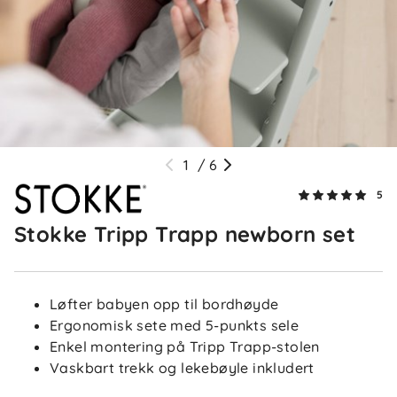
5.0
5
4
3
2
basert på 5 anmeldelser
1
Sorter etter
Filtrer etter
1
/
6
Anmeldelser (5)
5
Stokke Tripp Trapp newborn set
Susanne G
Bekreftet kjøper
SG
2 måneder siden
Perfekt til babyer sånn at de slipper å være på gulvet
Løfter babyen opp til bordhøyde
når man spiser på kjøkkenet eller ved spisebord, da
Ergonomisk sete med 5-punkts sele
kommer de høyt opp.
Enkel montering på Tripp Trapp-stolen
Vaskbart trekk og lekebøyle inkludert