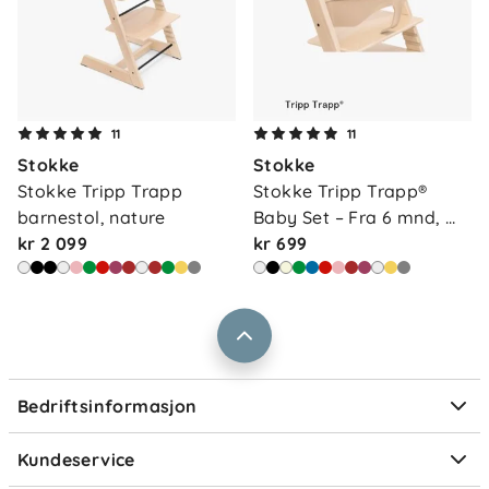
Om oss
11
11
Kontakt oss
Stokke
Stokke
Våre butikker
Frakt og levering
Stokke Tripp Trapp 
Stokke Tripp Trapp® 
Vårt samfunnsansvar
barnestol, nature
Baby Set – Fra 6 mnd, 
Retur og reklamasjon
kr 2 099
na…
kr 699
Jobbe i Barnas Hus
Salgsbetingelser
Barnas Hus bedrift
Prismatch
Kontaktpersoner
Informasjonskapsler
Personvern
Ofte stilte spørsmål
Bedriftsinformasjon
Størrelsesguider
Elektronisk avfall
Kundeservice
Om Klarna
Medlemsfordeler