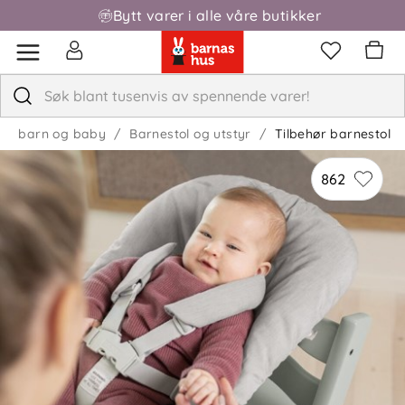
Bytt varer i alle våre butikker
Fri frakt over 1000,-
 til barn og baby
Barnestol og utstyr
Tilbehør barnestol
862