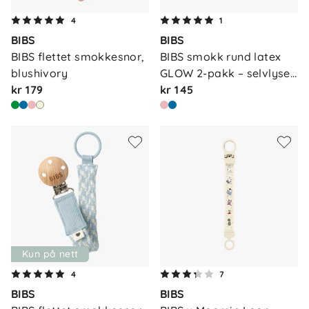
4
1
BIBS
BIBS
BIBS flettet smokkesnor, 
BIBS smokk rund latex 
blushivory
GLOW 2-pakk – selvlyse…
kr 179
kr 145
Kun på nett
4
7
BIBS
BIBS