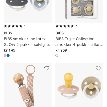
1
5
BIBS
BIBS
BIBS smokk rund latex 
BIBS Try-It Collection 
GLOW 2-pakk – selvlyse…
smokker 4-pakk – ulike 
kr 145
f…
kr 239