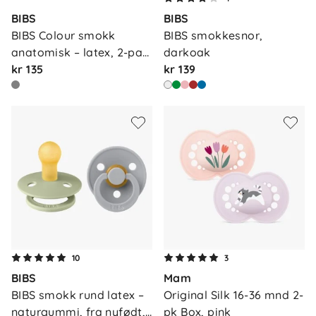
BIBS
BIBS
BIBS Colour smokk 
BIBS smokkesnor, 
anatomisk – latex, 2-pa…
darkoak
kr 135
kr 139
10
3
BIBS
Mam
BIBS smokk rund latex – 
Original Silk 16-36 mnd 2-
naturgummi, fra nyfødt,…
pk Box, pink