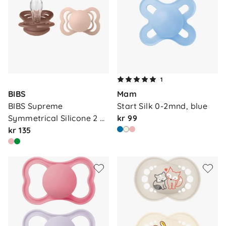
1
BIBS
Mam
BIBS Supreme 
Start Silk 0-2mnd, blue
Symmetrical Silicone 2 
kr 99
P…
kr 135