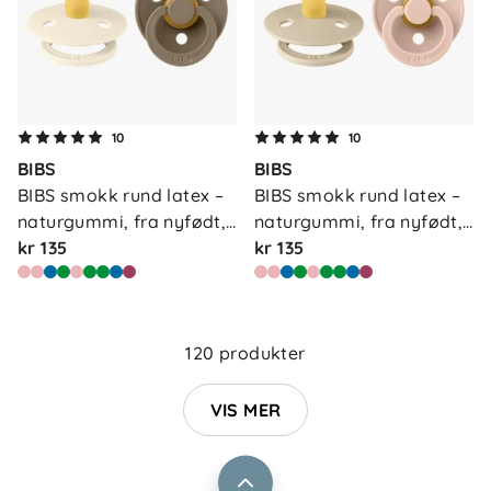
10
10
BIBS
BIBS
BIBS smokk rund latex – 
BIBS smokk rund latex – 
naturgummi, fra nyfødt, 
naturgummi, fra nyfødt, 
…
kr 135
…
kr 135
Om oss
Kontakt oss
Våre butikker
Frakt og levering
120 produkter
Vårt samfunnsansvar
Retur og reklamasjon
Jobbe i Barnas Hus
VIS MER
Salgsbetingelser
Barnas Hus bedrift
Prismatch
Kontaktpersoner