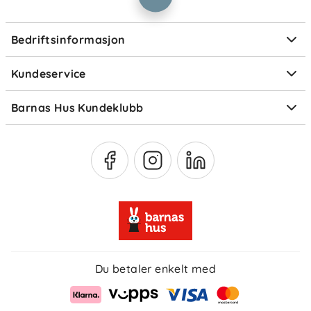
Informasjonskapsler
Personvern
Ofte stilte spørsmål
Bedriftsinformasjon
Størrelsesguider
Elektronisk avfall
Kundeservice
Om Klarna
Medlemsfordeler
Barnas Hus Kundeklubb
Medlemsvilkår
Du betaler enkelt med