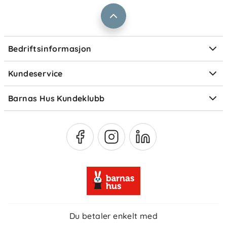
Prismatch
Kontaktpersoner
Informasjonskapsler
Personvern
Ofte stilte spørsmål
Bedriftsinformasjon
Størrelsesguider
Elektronisk avfall
Kundeservice
Om Klarna
Medlemsfordeler
Barnas Hus Kundeklubb
Medlemsvilkår
Du betaler enkelt med