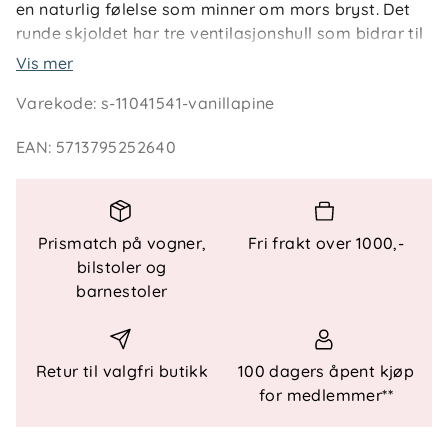
en naturlig følelse som minner om mors bryst. Det
runde skjoldet har tre ventilasjonshull som bidrar til
god lufting rundt munnen og reduserer risikoen for
Vis mer
hudirritasjon. Smokken er laget av trygge, BPA-frie
Varekode
:
s-11041541-vanillapine
materialer og er utviklet og produsert i Danmark i
henhold til europeiske sikkerhetskrav.
EAN
:
5713795252640
Nøkkelfunksjoner
Rund sugedel i naturgummi
: Myk, fleksibel og
Prismatch på vogner,
Fri frakt over 1000,-
lett å akseptere
bilstoler og
Skånsomt skjold
: Utformet for å minimere fukt
barnestoler
og hudirritasjon
Lett og ventilert
: Med luftkanaler for god
komfort
Retur til valgfri butikk
100 dagers åpent kjøp
Trygge materialer
: 100 % BPA-frie og
for medlemmer**
næringsmiddelgodkjente
Europeisk produksjon
: Designet og produsert i