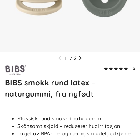
3 uker siden
Maja B
Bekreftet kjøper
MB
3 uker siden
1
/
2
10
Karoline T
Bekreftet kjøper
KT
BIBS smokk rund latex –
3 uker siden
naturgummi, fra nyfødt
Klassisk rund smokk i naturgummi
Maria
Bekreftet kjøper
M
Skånsomt skjold – reduserer hudirritasjon
1 måned siden
Laget av BPA-frie og næringsmiddelgodkjente