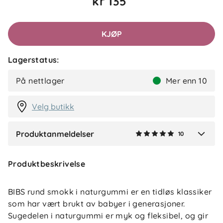
kr 135
Marte
Bekreftet kjøper
M
2 måneder siden
KJØP
Lagerstatus:
Sunniva R
Bekreftet kjøper
SR
På nettlager
Mer enn 10
2 måneder siden
Velg butikk
Produktanmeldelser
10
Verified by Trustvoice
Produktbeskrivelse
BIBS rund smokk i naturgummi er en tidløs klassiker
som har vært brukt av babyer i generasjoner.
Sugedelen i naturgummi er myk og fleksibel, og gir