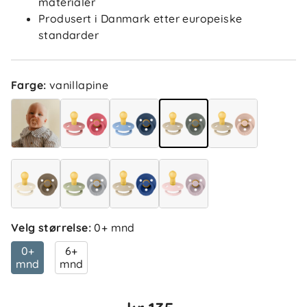
materialer
Produsert i Danmark etter europeiske
standarder
Anita B
Bekreftet kjøper
AB
1 måned siden
Farge
:
vanillapine
Ragnhild L
Bekreftet kjøper
RL
2 måneder siden
Christiane M
Bekreftet kjøper
Velg størrelse
:
0+ mnd
CM
2 måneder siden
0+
6+
mnd
mnd