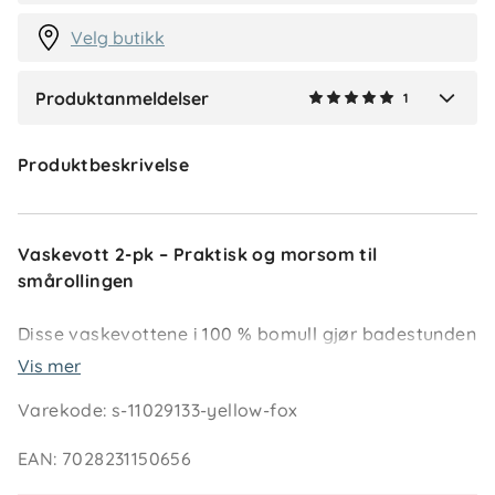
Velg butikk
Produktanmeldelser
1
Verified by Trustvoice
Produktbeskrivelse
Vaskevott 2-pk – Praktisk og morsom til
smårollingen
Disse vaskevottene i 100 % bomull gjør badestunden
både behagelig og underholdende. Pakken
Vis mer
inkluderer én ensfarget vott og én med søtt ansikt
Varekode
:
s-11029133-yellow-fox
og ører – perfekt for å gjøre vasken mer gøyal for
de minste.
EAN
:
7028231150656
Begge vottene har hempe for enkel oppheng og