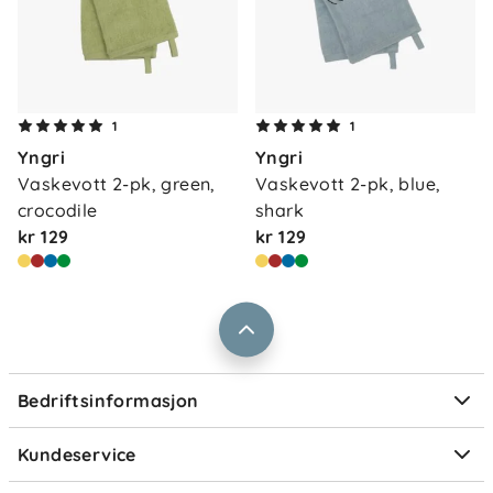
Om oss
1
1
Kontakt oss
Yngri
Yngri
Våre butikker
Frakt og levering
Vaskevott 2-pk, green, 
Vaskevott 2-pk, blue, 
Vårt samfunnsansvar
crocodile
shark
Retur og reklamasjon
kr 129
kr 129
Jobbe i Barnas Hus
Salgsbetingelser
Barnas Hus bedrift
Prismatch
Kontaktpersoner
Informasjonskapsler
Personvern
Ofte stilte spørsmål
Bedriftsinformasjon
Størrelsesguider
Elektronisk avfall
Kundeservice
Om Klarna
Medlemsfordeler