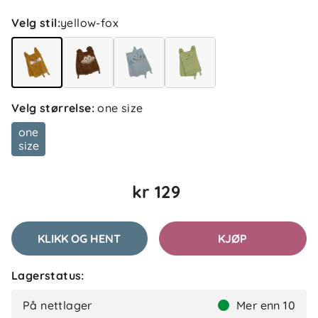
Velg stil
:
yellow-fox
Velg størrelse
:
one size
5.0
5
one
4
size
3
2
basert på 1 anmeldelse
1
kr 129
Filtrer etter
KLIKK OG HENT
KJØP
Anmeldelser (1)
Lagerstatus:
Mona R
Bekreftet kjøper
MR
På nettlager
Mer enn 10
2 måneder siden