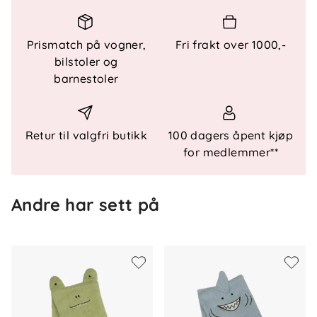
tørk.
Prismatch på vogner,
Fri frakt over 1000,-
bilstoler og
Funksjonelle detaljer
barnestoler
Materiale
: 100 % bomull
Størrelse
: Onesize
Vask
: Maskinvask etter anvisning på produktet
Retur til valgfri butikk
100 dagers åpent kjøp
for medlemmer**
Andre har sett på