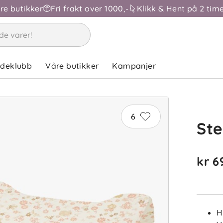
åre butikker
Fri frakt over 1000,-
Klikk & Hent på 2 time
ndeklubb
Våre butikker
Kampanjer
6
Ste
kr 6
H