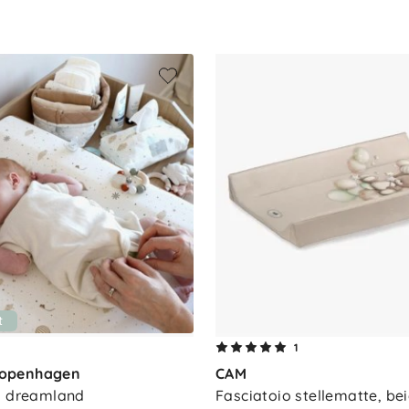
t
1
openhagen
CAM
, dreamland
Fasciatoio stellematte, be