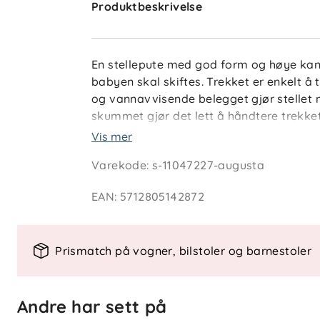
Produktbeskrivelse
En stellepute med god form og høye kant
babyen skal skiftes. Trekket er enkelt 
og vannavvisende belegget gjør stellet 
skummet gjør det lett å håndtere trekke
Vis mer
Nøkkelfunksjoner
Varekode
:
s-11047227-augusta
Ergonomisk design med støttende 
Avtagbart og vaskbart trekk
EAN
:
5712805142872
Smuss- og vannavvisende overflat
Mykt fór beskytter og forlenger lev
Prismatch på vogner, bilstoler og barnestoler
Spesifikasjoner
Materiale: Kaldpresset skum, teksti
Belegg: Smuss- og vannavvisende
Andre har sett på
Trekk: Avtagbart, maskinvaskbart