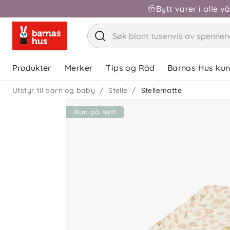
Bytt varer i alle v
Produkter
Merker
Tips og Råd
Barnas Hus ku
Utstyr til barn og baby
Stelle
Stellematte
Kun på nett