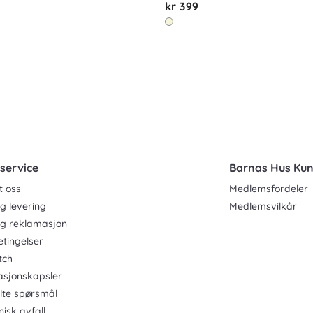
kr 399
service
Barnas Hus Ku
t oss
Medlemsfordeler
g levering
Medlemsvilkår
og reklamasjon
etingelser
tch
asjonskapsler
ilte spørsmål
nisk avfall