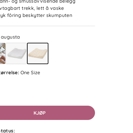
ann- og smussavvisende belegg
vtagbart trekk, lett å vaske
yk fôring beskytter skumputen
augusta
tørrelse
:
One Size
KJØP
tatus: