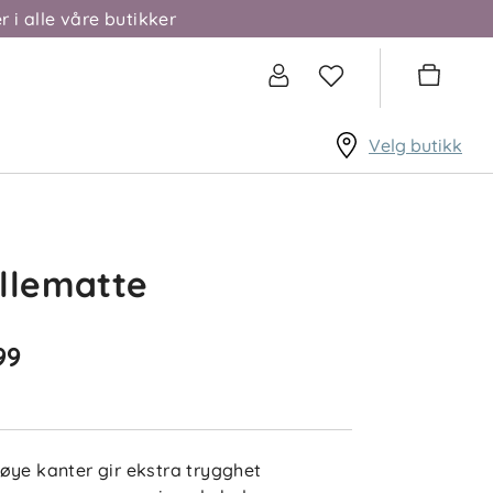
r i alle våre butikker
Velg butikk
llematte
99
øye kanter gir ekstra trygghet