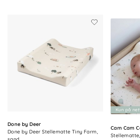
Bruksområde: Daglig stell av baby
Kun på net
Done by Deer
Cam Cam C
Done by Deer Stellematte Tiny Farm, 
Stellematte
sand