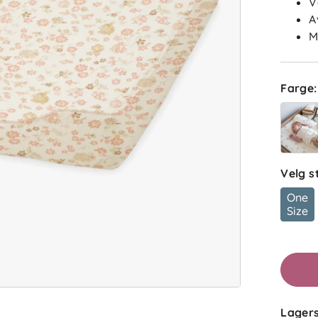
V
A
M
Farge
:
Velg s
One
Size
Lagers