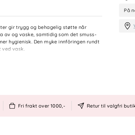
På n
er gir trygg og behagelig støtte når
å ta av og vaske, samtidig som det smuss-
mer hygienisk. Den myke innfôringen rundt
t ved vask.
kanter
e
etiden
Fri frakt over 1000,-
Retur til valgfri buti
ltrekk