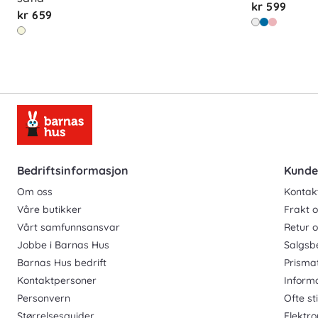
kr 599
kr 659
Bedriftsinformasjon
Kunde
Om oss
Kontak
Våre butikker
Frakt o
Vårt samfunnsansvar
Retur 
Jobbe i Barnas Hus
Salgsb
Barnas Hus bedrift
Prisma
Kontaktpersoner
Inform
Personvern
Ofte st
Størrelsesguider
Elektro