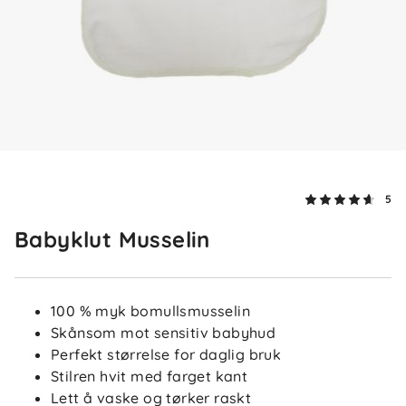
5
Babyklut Musselin
4.6
5
4
3
2
basert på 5 anmeldelser
1
100 % myk bomullsmusselin
Skånsom mot sensitiv babyhud
Sorter etter
Filtrer etter
Perfekt størrelse for daglig bruk
Stilren hvit med farget kant
Lett å vaske og tørker raskt