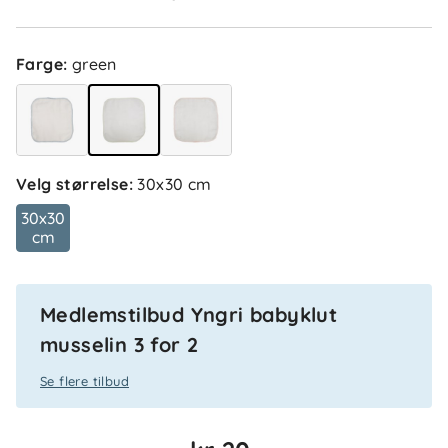
Anmeldelser (5)
Farge
:
green
Line J
Bekreftet kjøper
LJ
I dag
Velg størrelse
:
30x30 cm
Siv A
Bekreftet kjøper
SA
30x30
1 måned siden
cm
Medlemstilbud Yngri babyklut
Unni H
Bekreftet kjøper
UH
musselin 3 for 2
1 måned siden
Se flere tilbud