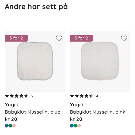
Andre har sett på
3 for 2
3 for 2
Om oss
Kontakt oss
5
4
Våre butikker
Frakt og levering
Yngri
Yngri
Vårt samfunnsansvar
Babyklut Musselin, blue
Babyklut Musselin, pink
Retur og reklamasjon
kr 20
kr 20
Jobbe i Barnas Hus
Salgsbetingelser
Barnas Hus bedrift