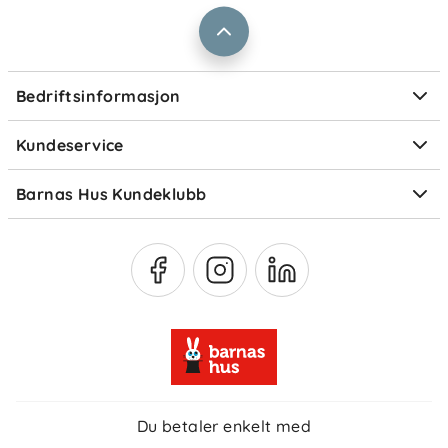
Prismatch
Kontaktpersoner
Informasjonskapsler
Personvern
Ofte stilte spørsmål
Bedriftsinformasjon
Størrelsesguider
Elektronisk avfall
Kundeservice
Om Klarna
Medlemsfordeler
Barnas Hus Kundeklubb
Medlemsvilkår
Du betaler enkelt med