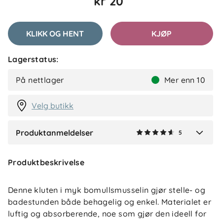
kr 20
Kristine B
Bekreftet kjøper
KB
1 måned siden
KLIKK OG HENT
KJØP
Lagerstatus:
Nora
Bekreftet kjøper
N
På nettlager
Mer enn 10
2 måneder siden
Velg butikk
Produktanmeldelser
5
Verified by Trustvoice
Produktbeskrivelse
Denne kluten i myk bomullsmusselin gjør stelle- og
badestunden både behagelig og enkel. Materialet er
luftig og absorberende, noe som gjør den ideell for