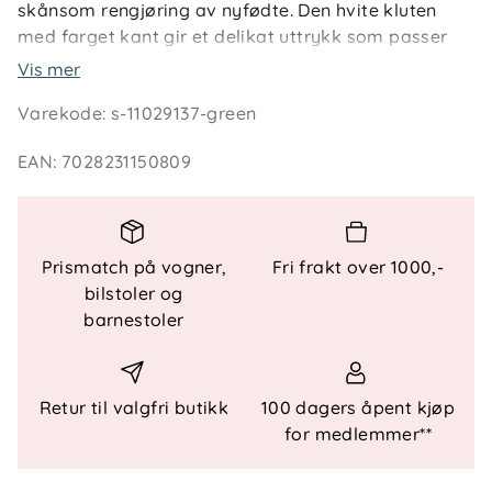
skånsom rengjøring av nyfødte. Den hvite kluten
med farget kant gir et delikat uttrykk som passer
både hjemme og i stellevesken.
Vis mer
Varekode
:
s-11029137-green
Nøkkelfunksjoner:
100 % bomullsmusselin – myk og naturlig
EAN
:
7028231150809
Skånsom mot sensitiv babyhud
Måler 30 x 30 cm, lett å håndtere
Tørker raskt etter bruk
Prismatch på vogner,
Fri frakt over 1000,-
Spesifikasjoner:
bilstoler og
Materiale
: 100 % bomullsmusselin
barnestoler
Mål
: 30 x 30 cm
Farge
: Hvit med farget kant
Antall
: 1 stk
Retur til valgfri butikk
100 dagers åpent kjøp
for medlemmer**