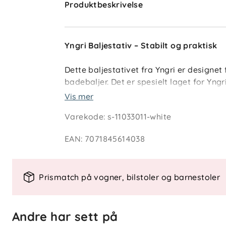
Produktbeskrivelse
Yngri Baljestativ – Stabilt og praktisk
Dette baljestativet fra Yngri er designet f
badebaljer. Det er spesielt laget for Yn
også de fleste andre badebaljer. Perfek
Vis mer
både foreldre og barn.
Varekode
:
s-11033011-white
EAN
:
7071845614038
Nøkkelfunksjoner:
Stabil konstruksjon
: Gir en trygg 
Universell passform
: Tilpasset Yng
Prismatch på vogner, bilstoler og barnestoler
cm.
Praktisk design
: Lett å sette opp 
Andre har sett på