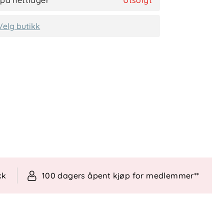
 på nettlager
Utsolgt
Velg butikk
kk
100 dagers åpent kjøp for medlemmer**