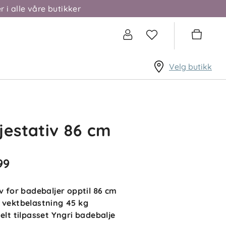
r i alle våre butikker
Velg butikk
jestativ 86 cm
99
iv for badebaljer opptil 86 cm
 vektbelastning 45 kg
ielt tilpasset Yngri badebalje