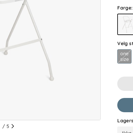
Farge
:
Velg s
one
size
Lagers
/
5