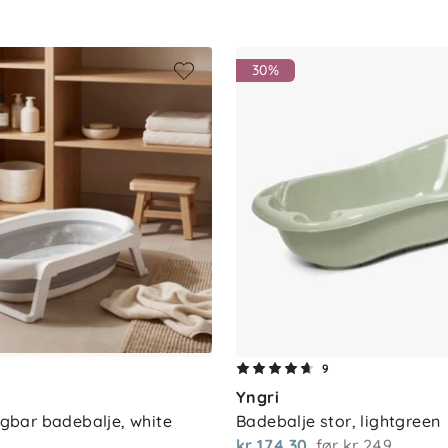
30%
N 17072:2019-03
9
Yngri
bar badebalje, white
Badebalje stor, lightgreen
kr 174,30
før
kr 249