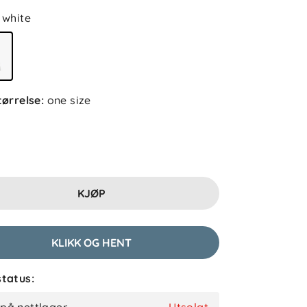
white
tørrelse
:
one size
KJØP
KLIKK OG HENT
tatus: