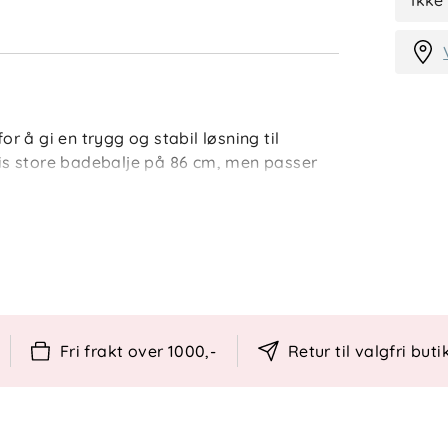
Ikke
or å gi en trygg og stabil løsning til
gris store badebalje på 86 cm, men passer
t for en mer komfortabel badestund for
og stødig plassering av badebaljen.
ri badebaljer og andre modeller opptil 86
Fri frakt over 1000,-
Retur til valgfri buti
og oppbevare.