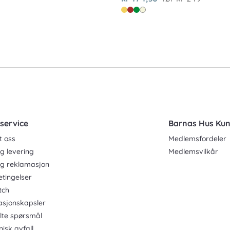
service
Barnas Hus Ku
t oss
Medlemsfordeler
g levering
Medlemsvilkår
og reklamasjon
etingelser
tch
asjonskapsler
ilte spørsmål
nisk avfall