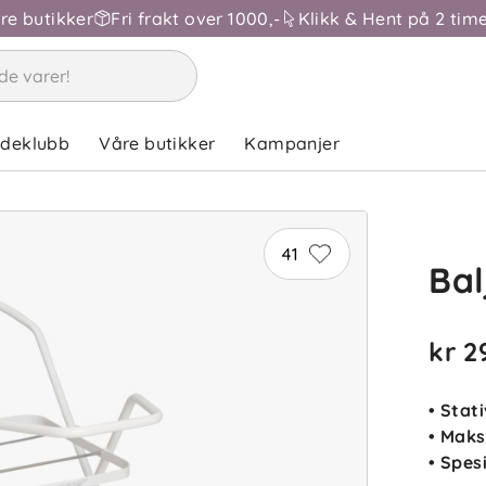
åre butikker
Fri frakt over 1000,-
Klikk & Hent på 2 time
ndeklubb
Våre butikker
Kampanjer
41
Bal
kr 2
• Stat
• Maks
• Spes