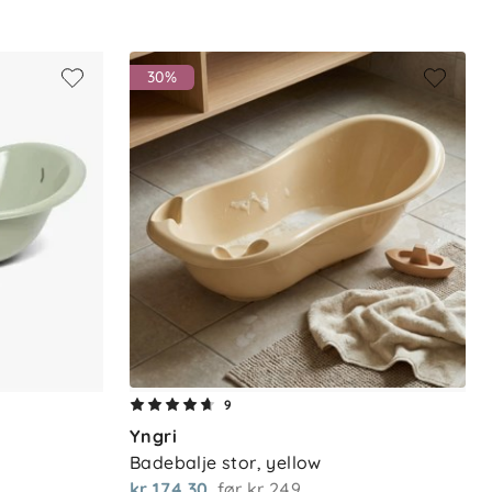
30%
9
Yngri
Badebalje stor, yellow
kr 174,30
før
kr 249