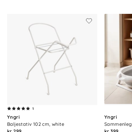
Funksjonelle Detaljer:
Mål
: L90 x B55 x H15 cm
Vekt
: 3 kg
Maks vektbelastning
: 45 kg
Sikkerhet
: Godkjent i henhold til E
1
Yngri
Yngri
Baljestativ 102 cm, white
Sammenlegg
kr 299
kr 399