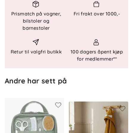
Nøkkelfunksjoner:
Prismatch på vogner,
Fri frakt over 1000,-
100 % bomull – mykt og absorberende
bilstoler og
Praktisk hette med søt detalj
barnestoler
Ideelt etter bad eller bading ute
Lett å henge opp for tørk
Skånsomt mot sensitiv barnehud
Retur til valgfri butikk
100 dagers åpent kjøp
Spesifikasjoner:
for medlemmer**
Materiale
: 100 % bomull
Mål
: 85 x 85 cm
Andre har sett på
Vedlikehold
: Maskinvaskes etter anvisning
Bruksområde
: Etter bad, basseng eller strand