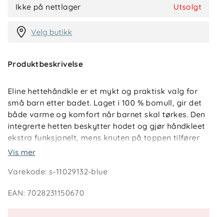
Ikke på nettlager
Utsolgt
Velg butikk
Produktbeskrivelse
Eline hettehåndkle er et mykt og praktisk valg for
små barn etter badet. Laget i 100 % bomull, gir det
både varme og komfort når barnet skal tørkes. Den
integrerte hetten beskytter hodet og gjør håndkleet
ekstra funksjonelt, mens knuten på toppen tilfører
et søtt og lekent uttrykk.
Vis mer
Varekode
:
s-11029132-blue
Håndkleet har en generøs størrelse på 85 x 85 cm og
passer like godt hjemme som på stranden eller etter
EAN
:
7028231150670
svømming. En hverdagsfavoritt som kombinerer
mykhet, funksjon og kvalitet – alt i ett.