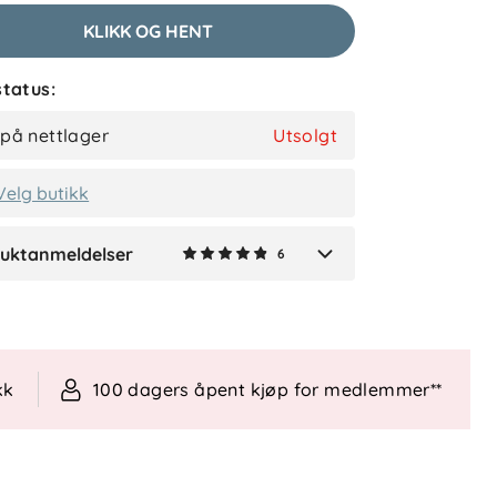
2 måneder siden
KLIKK OG HENT
tatus:
Najna A
Bekreftet kjøper
 på nettlager
Utsolgt
2 måneder siden
Velg butikk
uktanmeldelser
6
Verified by Trustvoice
kk
100 dagers åpent kjøp for medlemmer**