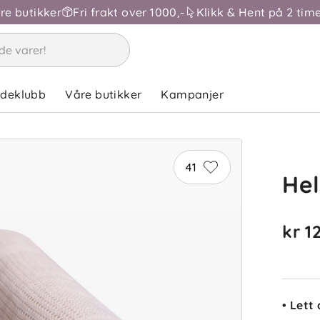
åre butikker
Fri frakt over 1000,-
Klikk & Hent på 2 time
K
ndeklubb
Våre butikker
Kampanjer
41
He
kr 1
• Lett