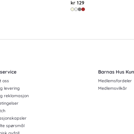
kr 129
service
Barnas Hus Ku
t oss
Medlemsfordeler
g levering
Medlemsvilkår
og reklamasjon
etingelser
tch
asjonskapsler
ilte spørsmål
nisk avfall