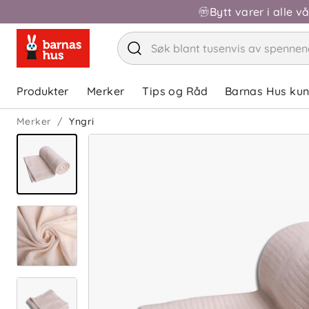
Bytt varer i alle v
Produkter
Merker
Tips og Råd
Barnas Hus ku
Merker
Yngri