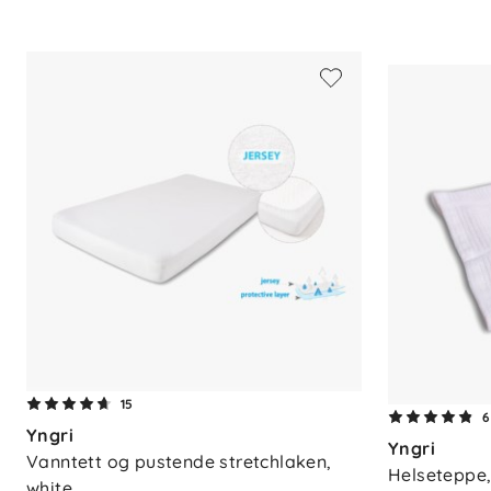
Sertifisering
: OEKO-TEX® STANDARD 1
Vask
: Maskinvask 40 °C
15
6
Yngri
Yngri
Vanntett og pustende stretchlaken, 
Helseteppe,
white