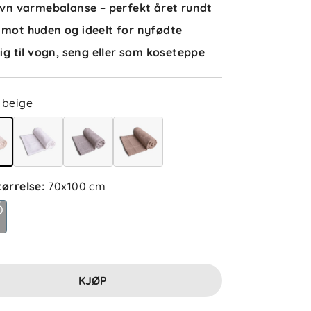
jevn varmebalanse – perfekt året rundt
Hedda H
Bekreftet kjøper
 mot huden og ideelt for nyfødte
2 uker siden
idig til vogn, seng eller som koseteppe
beige
Jenny S
Bekreftet kjøper
3 uker siden
tørrelse
:
70x100 cm
Natalia M
Bekreftet kjøper
0
1 måned siden
KJØP
Elise
Bekreftet kjøper