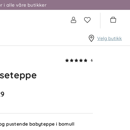
r i alle våre butikker
Karoline
Bekreftet kjøper
2 måneder siden
Helt toppers! Deilig og svalt når
Velg butikk
det er varmt ute
✓
Nora
6
Så hyggelig å
lseteppe
høre at du er
fornøyd! ☀️
Tusen takk for
den fine
29
tilbakemeldin
gen. ✨
 og pustende babyteppe i bomull