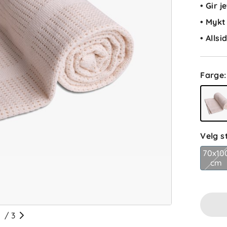
• Gir 
HH
• Mykt
• Alls
Farge
:
JS
Velg s
NM
70x10
cm
/
3
E