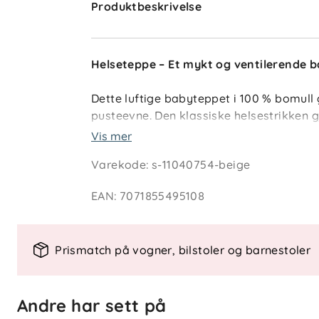
Produktbeskrivelse
Helseteppe – Et mykt og ventilerende 
Dette luftige babyteppet i 100 % bomull
pusteevne. Den klassiske helsestrikken g
holder barnet behagelig temperert – både
Vis mer
Varekode
:
s-11040754-beige
Teppet leveres rullet med magebelte og 
Finnes i flere nøytrale farger som passer
EAN
:
7071855495108
Egenskaper og vedlikehold
Prismatch på vogner, bilstoler og barnestoler
Materiale
: 100 % bomull
Størrelse
: 70 × 100 cm
Strikket struktur
: Luftig og tempe
Andre har sett på
Bruksområder
: Vogn, seng, bilstol