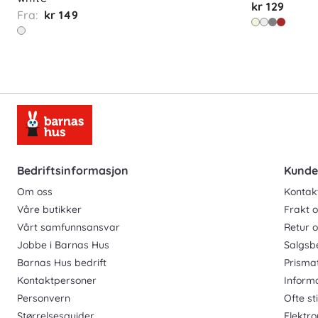
kr 129
Fra:
kr 149
Bedriftsinformasjon
Kunde
Om oss
Kontak
Våre butikker
Frakt o
Vårt samfunnsansvar
Retur 
Jobbe i Barnas Hus
Salgsb
Barnas Hus bedrift
Prisma
Kontaktpersoner
Inform
Personvern
Ofte st
Størrelsesguider
Elektro