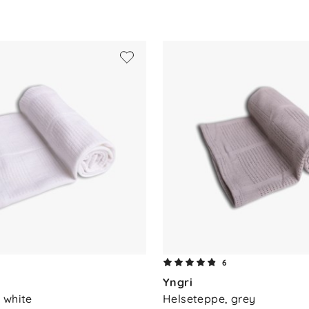
00 – fri for skadelige stoffer
6
Yngri
 white
Helseteppe, grey