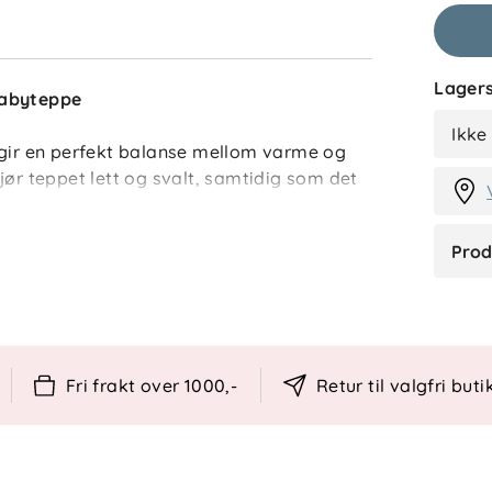
Lagers
babyteppe
NA
Ikke
 gir en perfekt balanse mellom varme og
jør teppet lett og svalt, samtidig som det
 i vogn, seng og bilstol.
Prod
passer perfekt som gave til en nyfødt.
 til alt fra hjemmeteppe til vognteppe.
Fri frakt over 1000,-
Retur til valgfri buti
raturregulerende
 eller som koseteppe