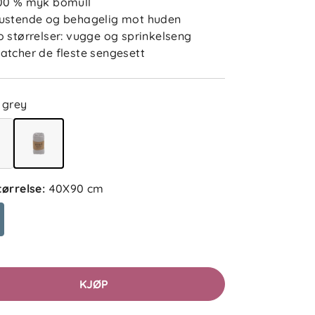
00 % myk bomull
ustende og behagelig mot huden
1 måned siden
o størrelser: vugge og sprinkelseng
atcher de fleste sengesett
Heidi G
Bekreftet kjøper
grey
1 måned siden
Ninoslav N
Bekreftet kjøper
tørrelse
:
40X90 cm
1 måned siden
0
Martine O
Bekreftet kjøper
KJØP
2 måneder siden