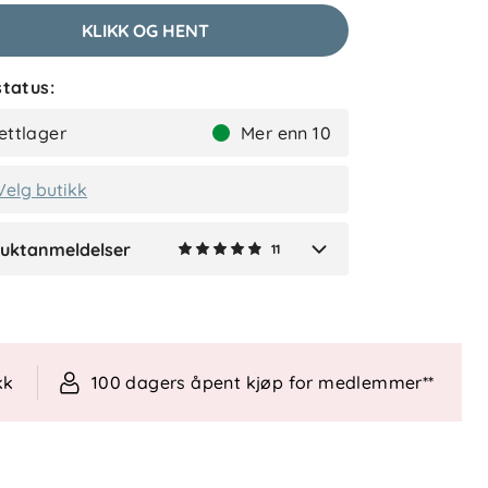
KLIKK OG HENT
Najna A
Bekreftet kjøper
tatus:
2 måneder siden
ettlager
Mer enn 10
Velg butikk
Vis flere anmeldelser
uktanmeldelser
11
Verified by Trustvoice
kk
100 dagers åpent kjøp for medlemmer**