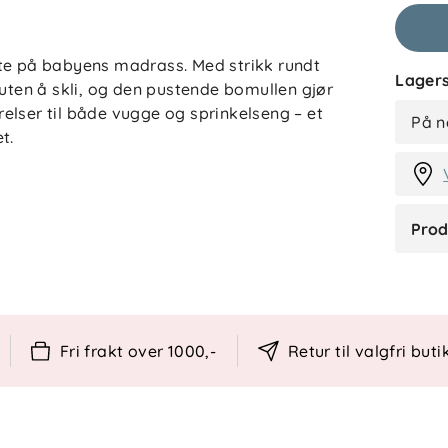
ate på babyens madrass. Med strikk rundt
NA
Lagers
 uten å skli, og den pustende bomullen gjør
elser til både vugge og sprinkelseng – et
På n
t.
 passform
Prod
lig søvn
nkelseng
tekstiler
Fri frakt over 1000,-
Retur til valgfri buti
cm