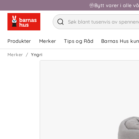
Bytt varer i alle v
Produkter
Merker
Tips og Råd
Barnas Hus ku
Merker
Yngri