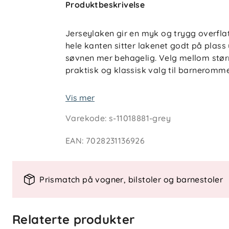
Produktbeskrivelse
Jerseylaken gir en myk og trygg overfl
hele kanten sitter lakenet godt på plass
søvnen mer behagelig. Velg mellom størr
praktisk og klassisk valg til barneromme
Nøkkelfunksjoner
Vis mer
Strikk rundt hele kanten for sikker
Varekode
:
s-11018881-grey
100 % bomull i myk jersey-kvalitet
Pustende materiale som gir behage
EAN
:
7028231136926
To størrelser: passer vugge og spri
Klassiske farger som matcher ulike 
Prismatch på vogner, bilstoler og barnestoler
Spesifikasjoner
Materiale: 100 % bomull (jersey)
Størrelser: 40 × 90 cm og 60 × 120 
Relaterte produkter
Passer til: Vugge og sprinkelseng