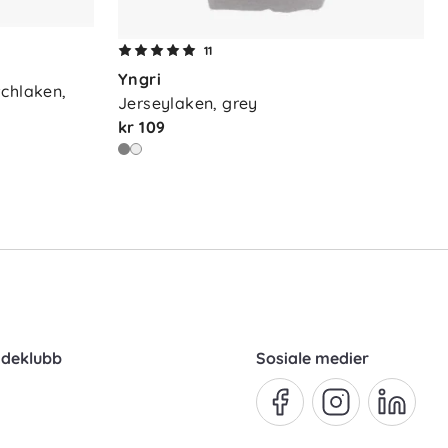
11
Yngri
chlaken, 
Jerseylaken, grey
kr 109
ndeklubb
Sosiale medier