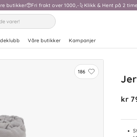
åre butikker
Fri frakt over 1000,-
Klikk & Hent på 2 time
MR
ndeklubb
Våre butikker
Kampanjer
W
186
Jer
SB
kr 7
S
N