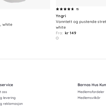
15
1
Yngri
Vanntett og pustende stret
, white
white
Fra:
kr 149
service
Barnas Hus Ku
t oss
Medlemsfordeler
g levering
Medlemsvilkår
og reklamasjon