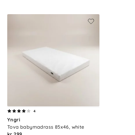
Farger: Hvit og grå
Vask: Maskinvask 60 °C (unngå vas
4
Yngri
Tova babymadrass 85x46, white
kr 299