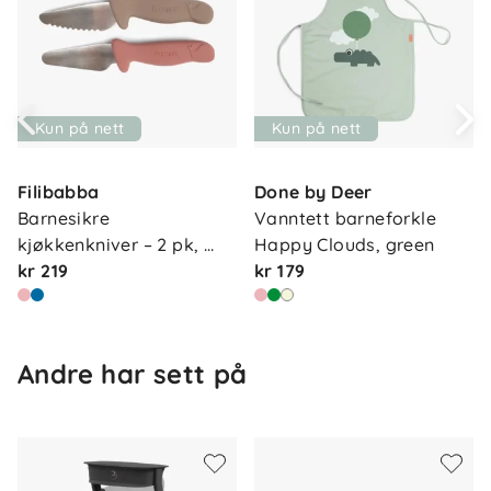
Kun på nett
Kun på nett
Filibabba
Done by Deer
Barnesikre 
Vanntett barneforkle 
kjøkkenkniver – 2 pk, 
Happy Clouds, green
pin…
kr 219
kr 179
Andre har sett på