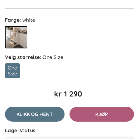
Farge
:
white
Velg størrelse
:
One Size
5.0
5
One
4
Size
3
2
basert på 1 anmeldelse
1
kr 1 290
Filtrer etter
KLIKK OG HENT
KJØP
Anmeldelser (1)
Lagerstatus:
Gerd
Bekreftet kjøper