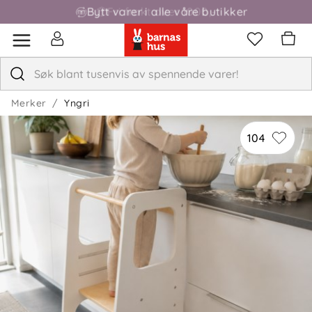
Fri frakt over 1000,-
Merker
Yngri
104