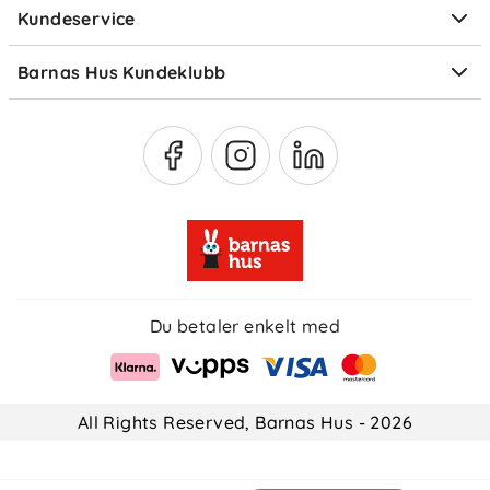
Kundeservice
Om Klarna
Medlemsfordeler
Barnas Hus Kundeklubb
Medlemsvilkår
Du betaler enkelt med
All Rights Reserved, Barnas Hus - 2026