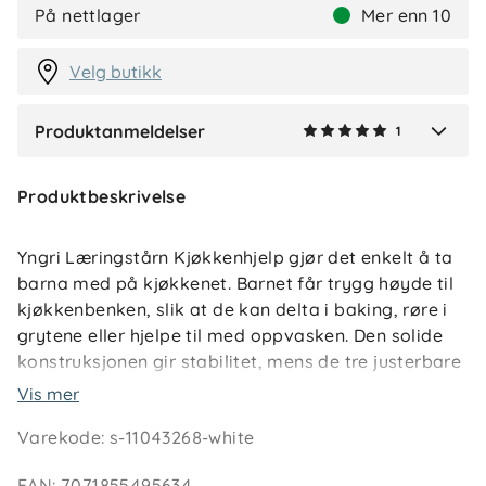
G
På nettlager
Mer enn 10
2 måneder siden
Velg butikk
Produktanmeldelser
1
Verified by Trustvoice
Produktbeskrivelse
Yngri Læringstårn Kjøkkenhjelp gjør det enkelt å ta
barna med på kjøkkenet. Barnet får trygg høyde til
kjøkkenbenken, slik at de kan delta i baking, røre i
grytene eller hjelpe til med oppvasken. Den solide
konstruksjonen gir stabilitet, mens de tre justerbare
nivåene gjør at tårnet vokser med barnet og kan
Vis mer
brukes i mange år. FSC-sertifisert treverk og nordisk
Varekode
:
s-11043268-white
design gjør det til et funksjonelt og stilrent møbel
som passer i alle hjem.
EAN
:
7071855495634