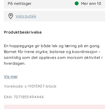
På nettlager
Mer enn 10
Velg butikk
Produktbeskrivelse
En hoppegynge gir både lek og læring på en gang.
Barnet får trene styrke, balanse og koordinasjon –
samtidig som det oppleves som morsom aktivitet i
hverdagen.
Yngri Loke hoppegynge har vært en favoritt i flere
Vis mer
tiår, og kombinerer klassisk design med praktiske
Varekode
:
s-11013907-black
løsninger. Den myke bomullsbuksen kan enkelt
vaskes i maskin, og gyngen kan monteres både i
EAN
:
7071855494446
døråpning eller med en solid takkrok. Med
transportpose inkludert er den lett å ta med på