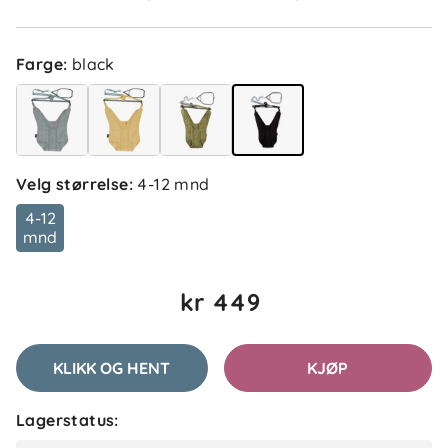
Farge
:
black
Velg størrelse
:
4-12 mnd
4-12
mnd
kr 449
KLIKK OG HENT
KJØP
Lagerstatus: