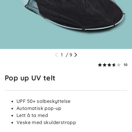
Mona P
Bekreftet kjøper
MP
8 dager siden
1
/
9
Victoria S
Bekreftet kjøper
VS
10
2 uker siden
Pop up UV telt
Kamilla L
Bekreftet kjøper
UPF 50+ solbeskyttelse
KL
Automatisk pop-up
3 uker siden
Lett å ta med
Veske med skulderstropp