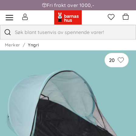
Fri frakt over 1000,-
Takk for tilbakemeldingen. Det skal selvfølgelig ikke
skje at stengene knekker etter en gangs bruk. Ta
gjerne kontakt med kundeservice, så finner vi en
løsning sammen.
Merker
Yngri
Malin
Bekreftet kjøper
20
M
2 måneder siden
Elendig produkt. Vanskelig å legge sammen, og tåler
veldig lite.
✓
Nora
Tusen takk for tilbakemeldingen din! 😊 Det er leit å
høre at UV teltet ikke svarte til forventningene dine.