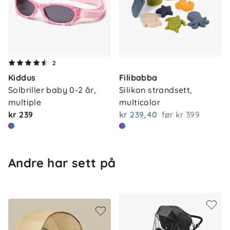
2
Kiddus
Filibabba
Solbriller baby 0-2 år, 
Silikon strandsett, 
multiple
multicolor
kr 239
kr 239,40
før
kr 399
Andre har sett på