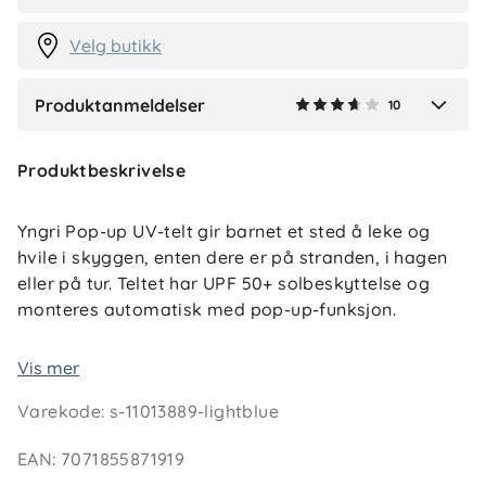
2 måneder siden
Velg butikk
Produktanmeldelser
10
Verified by Trustvoice
Produktbeskrivelse
Yngri Pop-up UV-telt gir barnet et sted å leke og
hvile i skyggen, enten dere er på stranden, i hagen
eller på tur. Teltet har UPF 50+ solbeskyttelse og
monteres automatisk med pop-up-funksjon.
Teltet er lett og kompakt, og det følger med
Vis mer
transportveske med skulderstropp som gjør det
Varekode
:
s-11013889-lightblue
enkelt å ta med.
EAN
:
7071855871919