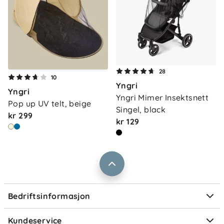
Om oss
28
Kontakt oss
10
Yngri
Våre butikker
Yngri
Frakt og levering
Yngri Mimer Insektsnett 
Pop up UV telt, beige
Vårt samfunnsansvar
Singel, black
Retur og reklamasjon
kr 299
kr 129
Jobbe i Barnas Hus
Salgsbetingelser
Barnas Hus bedrift
Prismatch
Kontaktpersoner
Informasjonskapsler
Personvern
Ofte stilte spørsmål
Bedriftsinformasjon
Størrelsesguider
Elektronisk avfall
Kundeservice
Om Klarna