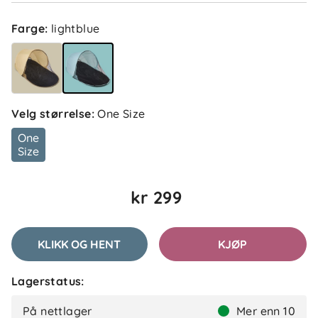
Maren J
Bekreftet kjøper
MJ
Farge
:
lightblue
1 måned siden
Heidi G
Bekreftet kjøper
Velg størrelse
:
One Size
HG
1 måned siden
One
Size
kr 299
Isabella
Bekreftet kjøper
I
1 måned siden
KLIKK OG HENT
KJØP
Lagerstatus:
Trine H
Bekreftet kjøper
TH
På nettlager
Mer enn 10