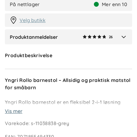
På nettlager
Mer enn 10
Velg butikk
Vis flere anmeldelser
Produktanmeldelser
26
Verified by Trustvoice
Produktbeskrivelse
Yngri Rollo barnestol – Allsidig og praktisk matstol
for småbarn
Yngri Rollo barnestol er en fleksibel 2-i-1 løsning
som fungerer både som høy barnestol til
Vis mer
spisebordet og som lav stol til lek. Perfekt hjemme
Varekode
:
s-11038838-grey
og lett å ta med på reise. Den justerbare fotstøtten
gir ekstra komfort, og 5-punktsselen sørger for
EAN
:
7071855494330