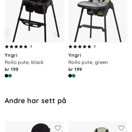
såpeoppløsning
Lagring
: Stolen kan stables – plassbesparende
Yngri Rollo er en smart, trygg og fleksibel barnestol
for måltider og lek i alle hjem.
7
7
Yngri
Yngri
Rollo pute, black
Rollo pute, green
kr 199
kr 199
Andre har sett på