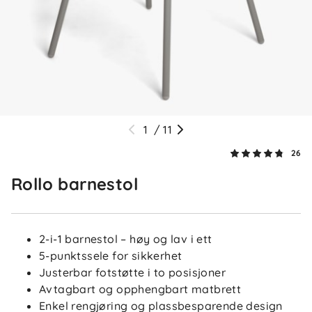
Så hyggelig å høre at spisestolen falt i smak! 😊
Tusen takk for den fine tilbakemeldingen. ✨
Aina
Bekreftet kjøper
A
2 måneder siden
1
/
11
Veldig god barnestol. Liker at denne har fotstøtte og
26
det er mulig å ta av halve bena slik den blir lavere.
Rollo barnestol
Margit Ø
Bekreftet kjøper
MØ
2-i-1 barnestol – høy og lav i ett
5-punktssele for sikkerhet
2 dager siden
Justerbar fotstøtte i to posisjoner
Avtagbart og opphengbart matbrett
Enkel rengjøring og plassbesparende design