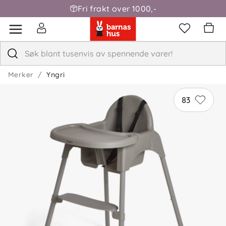
Fri frakt over 1000,-
Tania N
Bekreftet kjøper
TN
1 måned siden
Det er greit ... men fotstøtten er ikke så fleksibel, den er
Merker
Yngri
bare justerbar i to design som ikke passer barn opptil 6
måneder ...
83
Cecilia
Bekreftet kjøper
C
2 måneder siden
Veldig fint med seler
✓
Nora