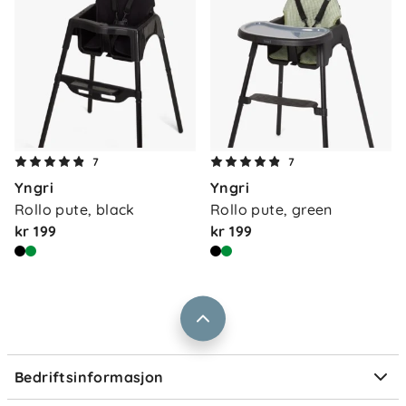
Om oss
Kontakt oss
7
7
Våre butikker
Yngri
Yngri
Frakt og levering
Rollo pute, black
Rollo pute, green
Vårt samfunnsansvar
Retur og reklamasjon
kr 199
kr 199
Jobbe i Barnas Hus
Salgsbetingelser
Barnas Hus bedrift
Prismatch
Kontaktpersoner
Informasjonskapsler
Personvern
Ofte stilte spørsmål
Bedriftsinformasjon
Størrelsesguider
Elektronisk avfall