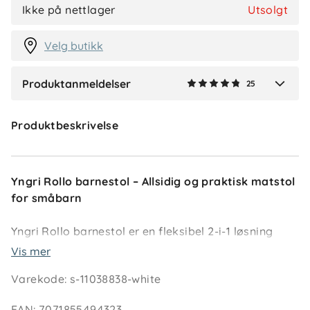
Ikke på nettlager
Utsolgt
Velg butikk
Vis flere anmeldelser
Produktanmeldelser
25
Verified by Trustvoice
Produktbeskrivelse
Yngri Rollo barnestol – Allsidig og praktisk matstol
for småbarn
Yngri Rollo barnestol er en fleksibel 2-i-1 løsning
som fungerer både som høy barnestol til
Vis mer
spisebordet og som lav stol til lek. Perfekt hjemme
Varekode
:
s-11038838-white
og lett å ta med på reise. Den justerbare fotstøtten
gir ekstra komfort, og 5-punktsselen sørger for
EAN
:
7071855494323