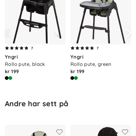
såpeoppløsning
Lagring
: Stolen kan stables – plassbesparende
Yngri Rollo er en smart, trygg og fleksibel barnestol
for måltider og lek i alle hjem.
7
7
Yngri
Yngri
Rollo pute, black
Rollo pute, green
kr 199
kr 199
Andre har sett på