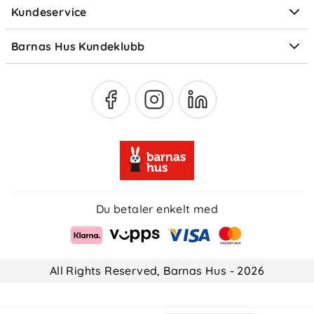
Kundeservice
Om Klarna
Medlemsfordeler
Barnas Hus Kundeklubb
Medlemsvilkår
Du betaler enkelt med
All Rights Reserved, Barnas Hus - 2026