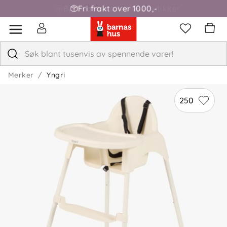
Fri frakt over 1000,-
Tania N
Bekreftet kjøper
TN
1 måned siden
Det er greit ... men fotstøtten er ikke så fleksibel, den er
Merker
Yngri
bare justerbar i to design som ikke passer barn opptil 6
måneder ...
250
Cecilia
Bekreftet kjøper
C
2 måneder siden
Veldig fint med seler
✓
Nora