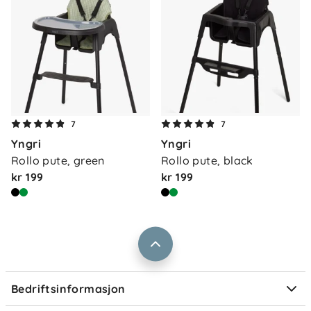
Om oss
Kontakt oss
7
7
Våre butikker
Yngri
Yngri
Frakt og levering
Rollo pute, green
Rollo pute, black
Vårt samfunnsansvar
Retur og reklamasjon
kr 199
kr 199
Jobbe i Barnas Hus
Salgsbetingelser
Barnas Hus bedrift
Prismatch
Kontaktpersoner
Informasjonskapsler
Personvern
Ofte stilte spørsmål
Bedriftsinformasjon
Størrelsesguider
Elektronisk avfall