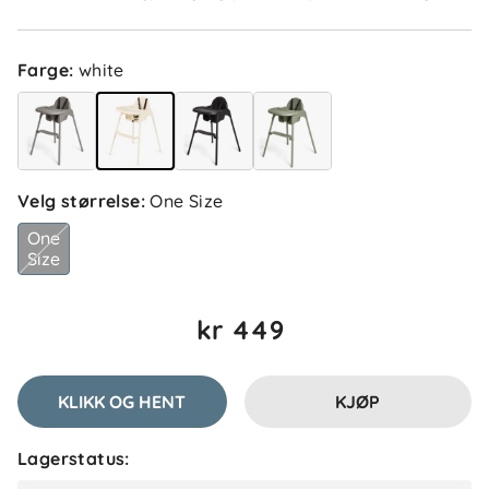
Martine
Bekreftet kjøper
M
1 måned siden
Farge
:
white
June M
Bekreftet kjøper
JM
1 måned siden
Velg størrelse
:
One Size
One
Size
Sandra S
Bekreftet kjøper
SS
kr 449
1 måned siden
KLIKK OG HENT
KJØP
Arslan A
Bekreftet kjøper
AA
Lagerstatus:
1 måned siden