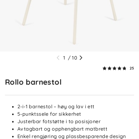
Så hyggelig å høre at spisestolen falt i smak! 😊
Tusen takk for den fine tilbakemeldingen. ✨
Aina
Bekreftet kjøper
A
2 måneder siden
1
/
10
Veldig god barnestol. Liker at denne har fotstøtte og
25
det er mulig å ta av halve bena slik den blir lavere.
Rollo barnestol
Kjersti
Bekreftet kjøper
K
2-i-1 barnestol – høy og lav i ett
5-punktssele for sikkerhet
1 måned siden
Justerbar fotstøtte i to posisjoner
Avtagbart og opphengbart matbrett
Enkel rengjøring og plassbesparende design