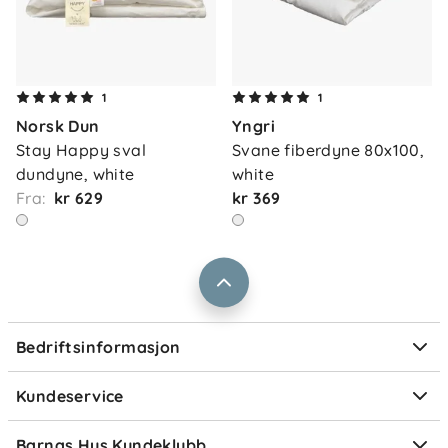
Om oss
1
1
Kontakt oss
Norsk Dun
Yngri
Våre butikker
Frakt og levering
Stay Happy sval 
Svane fiberdyne 80x100, 
Vårt samfunnsansvar
dundyne, white
white
Retur og reklamasjon
Fra:
kr 629
kr 369
Jobbe i Barnas Hus
Salgsbetingelser
Barnas Hus bedrift
Prismatch
Kontaktpersoner
Informasjonskapsler
Personvern
Ofte stilte spørsmål
Bedriftsinformasjon
Størrelsesguider
Elektronisk avfall
Kundeservice
Om Klarna
Medlemsfordeler
Barnas Hus Kundeklubb