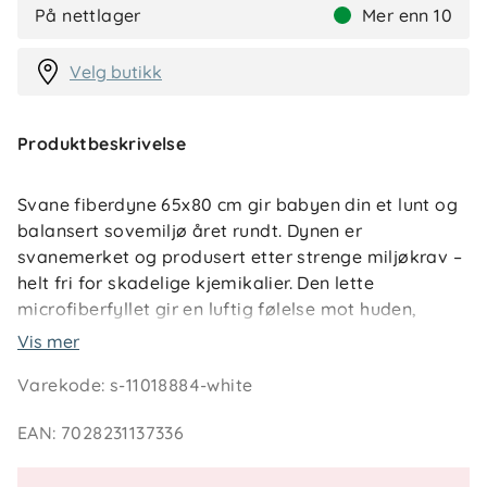
På nettlager
Mer enn 10
Velg butikk
Produktbeskrivelse
Svane fiberdyne 65x80 cm gir babyen din et lunt og
balansert sovemiljø året rundt. Dynen er
svanemerket og produsert etter strenge miljøkrav –
helt fri for skadelige kjemikalier. Den lette
microfiberfyllet gir en luftig følelse mot huden,
samtidig som det holder barnet varmt uten å bli for
Vis mer
tett.
Varekode
:
s-11018884-white
Med en tog-verdi på 2,8 passer dynen perfekt til
EAN
:
7028231137336
bruk store deler av året. Trekket i myk, pustende
microfiber gjør den behagelig mot barnets hud og