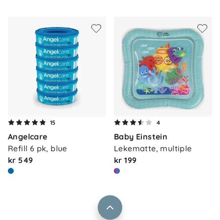
Om oss
Kontakt oss
15
4
Våre butikker
Angelcare
Baby Einstein
Frakt og levering
Refill 6 pk, blue
Lekematte, multiple
Vårt samfunnsansvar
Retur og reklamasjon
kr 549
kr 199
Jobbe i Barnas Hus
Salgsbetingelser
Barnas Hus bedrift
Prismatch
Kontaktpersoner
Informasjonskapsler