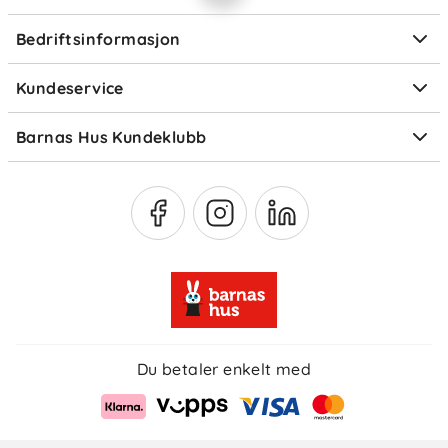
Personvern
Ofte stilte spørsmål
Bedriftsinformasjon
Størrelsesguider
Elektronisk avfall
Kundeservice
Om Klarna
Medlemsfordeler
Barnas Hus Kundeklubb
Medlemsvilkår
Du betaler enkelt med