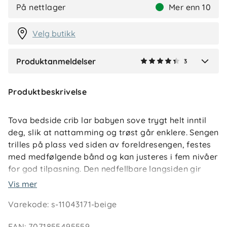
C
På nettlager
Mer enn 10
2 måneder siden
Velg butikk
Produktanmeldelser
3
Verified by Trustvoice
Produktbeskrivelse
Tova bedside crib lar babyen sove trygt helt inntil
deg, slik at nattamming og trøst går enklere. Sengen
trilles på plass ved siden av foreldresengen, festes
med medfølgende bånd og kan justeres i fem nivåer
for god tilpasning. Den nedfellbare langsiden gir
nærhet uten løfting over kant, og de luftige mesh-
Vis mer
panelene gir både innsyn og god ventilasjon. Når
Varekode
:
s-11043171-beige
dere skal bort eller vil rydde den bort, foldes den
raskt sammen og legges i transportbagen.
EAN
:
7071855495559