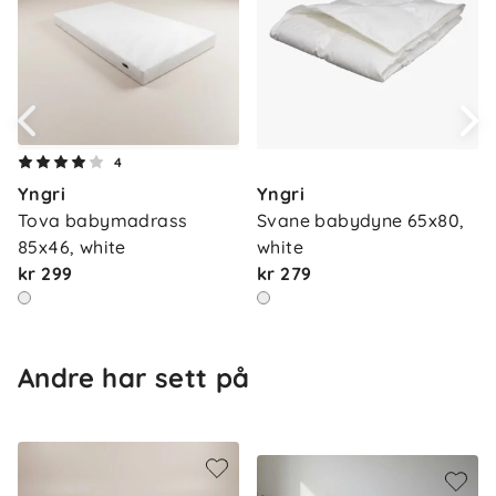
Sikkerhetsstandard: EN 1930:2019
Tilbehør: madrass, transportpose og festebånd
(2 stk, 4,65 m)
4
Yngri
Yngri
Tova babymadrass 
Svane babydyne 65x80, 
85x46, white
white
kr 299
kr 279
Andre har sett på