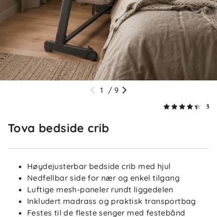
1
/
9
3
Tova bedside crib
4.3
5
Høydejusterbar bedside crib med hjul
4
3
Nedfellbar side for nær og enkel tilgang
2
Luftige mesh-paneler rundt liggedelen
basert på 3 anmeldelser
1
Inkludert madrass og praktisk transportbag
Festes til de fleste senger med festebånd
Sorter etter
Filtrer etter