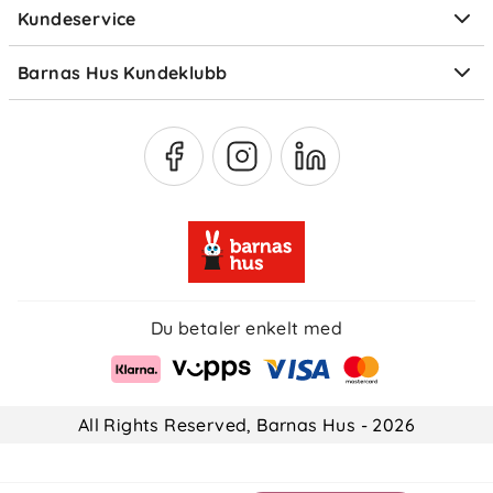
Kundeservice
Om Klarna
Medlemsfordeler
Barnas Hus Kundeklubb
Medlemsvilkår
Du betaler enkelt med
All Rights Reserved, Barnas Hus - 2026