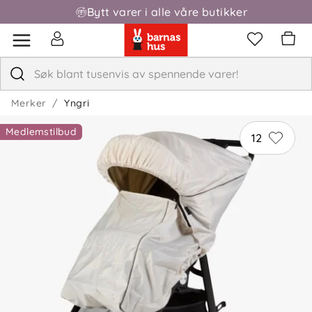
2 måneder siden
Bytt varer i alle våre butikker
Fri frakt over 1000,-
Denne regntrekk passer veldig godt til barnevognen
min og beskytter barnet mitt godt mot vind og regn
✓
Nora
Merker
Yngri
Tusen takk for hyggelig tilbakemelding! 😊 Så fint å
høre at regntrekket passer godt til vognen din.
Medlemstilbud
12
Anikken
Bekreftet kjøper
A
3 dager siden
Saleha R
Bekreftet kjøper
SR