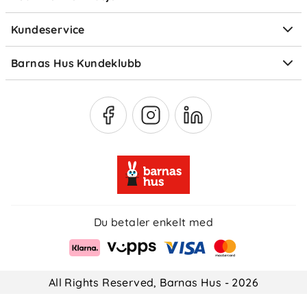
Elektronisk avfall
Kundeservice
Om Klarna
Medlemsfordeler
Barnas Hus Kundeklubb
Medlemsvilkår
Du betaler enkelt med
All Rights Reserved, Barnas Hus - 2026