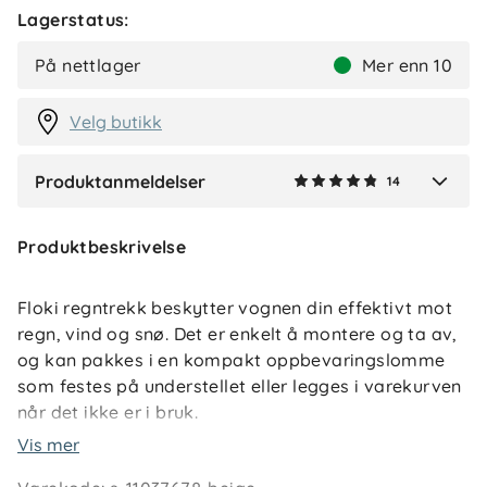
Osman
Bekreftet kjøper
O
Lagerstatus:
2 måneder siden
På nettlager
Mer enn 10
Velg butikk
Vis flere anmeldelser
Produktanmeldelser
14
Verified by Trustvoice
Produktbeskrivelse
Floki regntrekk beskytter vognen din effektivt mot
regn, vind og snø. Det er enkelt å montere og ta av,
og kan pakkes i en kompakt oppbevaringslomme
som festes på understellet eller legges i varekurven
når det ikke er i bruk.
Vis mer