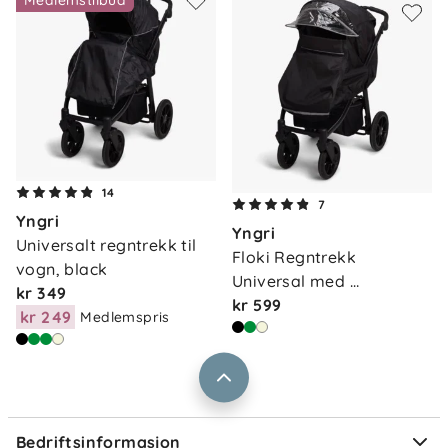
Medlemstilbud
Om oss
14
Kontakt oss
7
Yngri
Våre butikker
Yngri
Frakt og levering
Universalt regntrekk til 
Floki Regntrekk 
Vårt samfunnsansvar
vogn, black
Retur og reklamasjon
Universal med 
kr 349
Jobbe i Barnas Hus
Vindskjer…
kr 599
Salgsbetingelser
kr 249
Medlemspris
Barnas Hus bedrift
Prismatch
Kontaktpersoner
Informasjonskapsler
Personvern
Ofte stilte spørsmål
Bedriftsinformasjon
Størrelsesguider