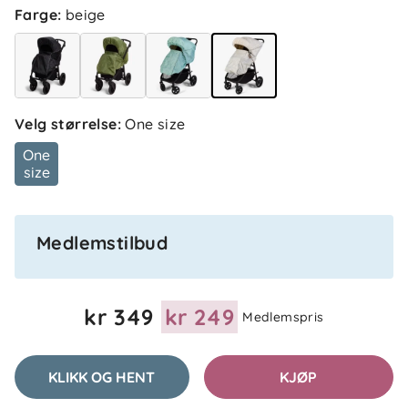
Farge
:
beige
Anne
Bekreftet kjøper
A
1 måned siden
Velg størrelse
:
One size
One
size
Hana A
Bekreftet kjøper
HA
1 måned siden
Medlemstilbud
Trine
Bekreftet kjøper
T
kr 349
kr 249
Medlemspris
1 måned siden
KLIKK OG HENT
KJØP