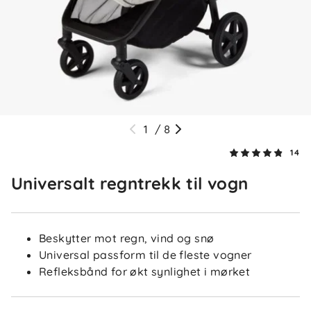
9 dager siden
Rayne R
Bekreftet kjøper
RR
2 uker siden
1
/
8
14
Una B
Bekreftet kjøper
UB
Universalt regntrekk til vogn
2 uker siden
Beskytter mot regn, vind og snø
Universal passform til de fleste vogner
Mette K
Bekreftet kjøper
MK
Refleksbånd for økt synlighet i mørket
3 uker siden