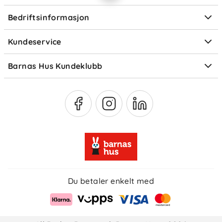
Personvern
Ofte stilte spørsmål
Bedriftsinformasjon
Størrelsesguider
Elektronisk avfall
Kundeservice
Om Klarna
Medlemsfordeler
Barnas Hus Kundeklubb
Medlemsvilkår
Du betaler enkelt med