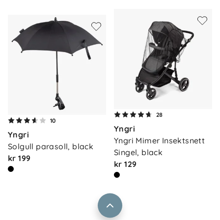
Om oss
28
Kontakt oss
10
Yngri
Våre butikker
Yngri
Frakt og levering
Yngri Mimer Insektsnett 
Solgull parasoll, black
Vårt samfunnsansvar
Singel, black
Retur og reklamasjon
kr 199
kr 129
Jobbe i Barnas Hus
Salgsbetingelser
Barnas Hus bedrift
Prismatch
Kontaktpersoner
Informasjonskapsler