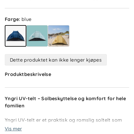
Farge
:
blue
Dette produktet kan ikke lenger kjøpes
Produktbeskrivelse
Yngri UV-telt – Solbeskyttelse og komfort for hele
familien
Yngri UV-telt er et praktisk og romslig soltelt som
gir effektiv beskyttelse mot solen når dere er på
Vis mer