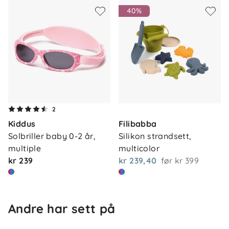
Innhold
: 2 teltstenger, 6 teltplugger og
40%
transportveske
Materiale
: Polyesterduk og stenger i glassfiber
Alder
: Fra ca. 18 måneder
Yngri UV-telt gir trygg og romslig skygge for både
store og små – ideelt for sommerens
utendørsaktiviteter.
2
Kiddus
Filibabba
Solbriller baby 0-2 år, 
Silikon strandsett, 
multiple
multicolor
kr 239
kr 239,40
før
kr 399
Andre har sett på