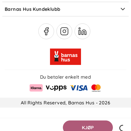
(maks. 40 °C) med tennisballer til helt tørr
Barnas Hus Kundeklubb
Medlemsvilkår
Du betaler enkelt med
All Rights Reserved, Barnas Hus - 2026
KJØP