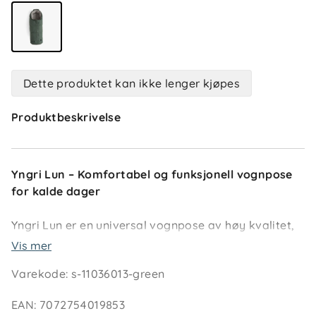
Dette produktet kan ikke lenger kjøpes
Produktbeskrivelse
Yngri Lun – Komfortabel og funksjonell vognpose
for kalde dager
Yngri Lun er en universal vognpose av høy kvalitet,
designet for å tåle de tøffe nordiske værforholdene.
Vis mer
Med en kombinasjon av dunfyll (90/10) og vaskbar
Varekode
:
s-11036013-green
ull i underdelen, sikrer den optimal isolasjon og
varme for barnet ditt. Posen er kanalsydd med
EAN
:
7072754019853
boks-kanaler som hindrer varmeutslipp og gir jevn