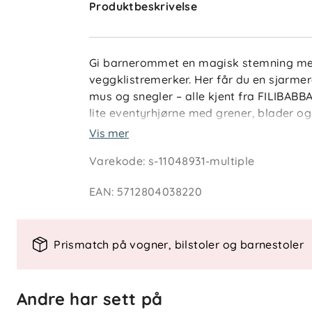
Produktbeskrivelse
Gi barnerommet en magisk stemning med
veggklistremerker. Her får du en sjarme
mus og snegler – alle kjent fra FILIBABB
lite eventyrhjørne med grener, blader o
lek og leggetid.
Vis mer
Varekode
:
s-11048931-multiple
Klistremerkene er laget av slitesterk vin
slik at du kan skape nye scener etter hv
EAN
:
5712804038220
utvikles. De fester godt på de fleste gl
gir rommet et varmt og lekent preg.
Prismatch på vogner, bilstoler og barnestoler
Nøkkelfunksjoner
To store ark med klistremerker (44
20 ulike motiver i naturtema
Andre har sett på
Kan flyttes og gjenbrukes uten mer