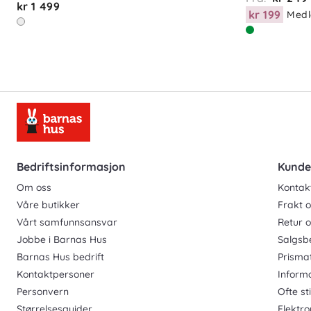
kr 1 499
kr 199
Medl
Bedriftsinformasjon
Kunde
Om oss
Kontak
Våre butikker
Frakt o
Vårt samfunnsansvar
Retur 
Jobbe i Barnas Hus
Salgsb
Barnas Hus bedrift
Prisma
Kontaktpersoner
Inform
Personvern
Ofte st
Størrelsesguider
Elektro