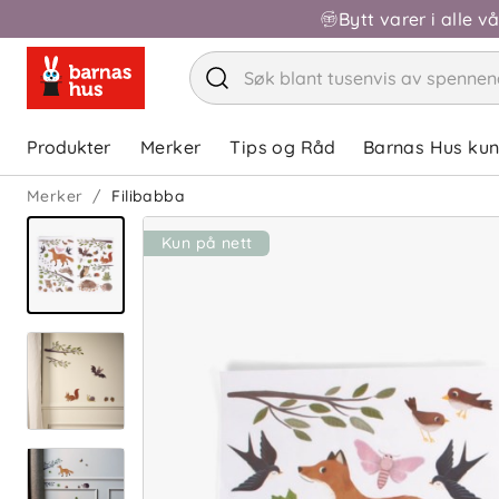
Bytt varer i alle v
Produkter
Merker
Tips og Råd
Barnas Hus ku
Merker
Filibabba
Kun på nett