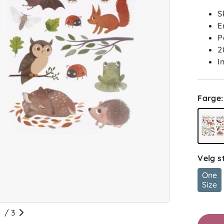
S
E
P
2
I
Farge
:
Velg s
One
Size
/
3