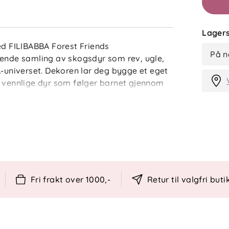
Lagers
 FILIBABBA Forest Friends
På n
rende samling av skogsdyr som rev, ugle,
A-universet. Dekoren lar deg bygge et eget
g vennlige dyr som følger barnet gjennom
yl og er enkle å påføre og flytte ved behov,
ert som barnet vokser og fantasien
atte overflater, både på vegg og møbler, og
Fri frakt over 1000,-
Retur til valgfri buti
 x 30 cm)
ker