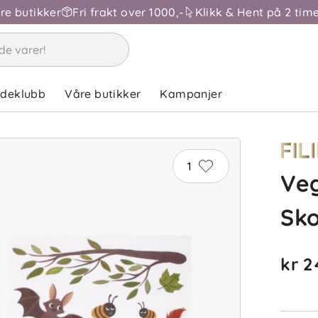
åre butikker
Fri frakt over 1000,-
Klikk & Hent på 2 time
ndeklubb
Våre butikker
Kampanjer
1
Veg
Sk
kr 2