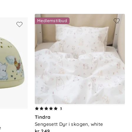
Medlemstilbud
3
Tindra
Sengesett Dyr i skogen, white
e
kr 249