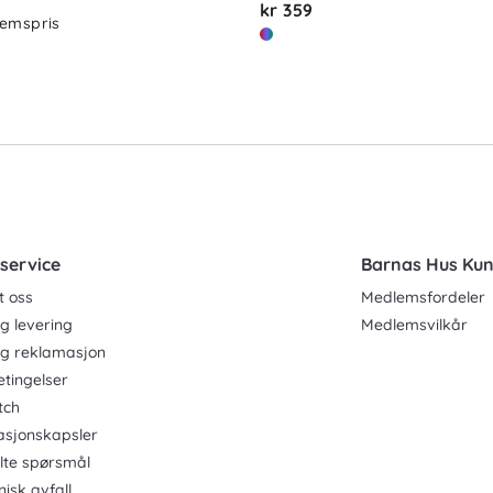
kr 359
emspris
service
Barnas Hus Ku
t oss
Medlemsfordeler
g levering
Medlemsvilkår
og reklamasjon
etingelser
tch
asjonskapsler
ilte spørsmål
nisk avfall