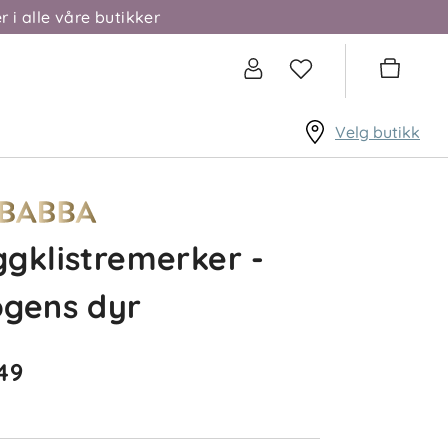
r i alle våre butikker
Velg butikk
gklistremerker -
ogens dyr
49