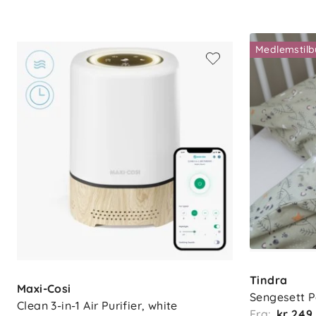
Designet for kreativ lek og dekor
Trygg for barn fra 3 år
Medlemstil
Spesifikasjoner
Materiale: Vinyl
Antall: 2 ark, 20 figurer
Mål: 44 x 30 cm per ark
Anbefalt alder: Fra 3 år
Advarsel: Små deler kan løsne
Tindra
Maxi-Cosi
Sengesett P
Clean 3-in-1 Air Purifier, white
Fra:
kr 249