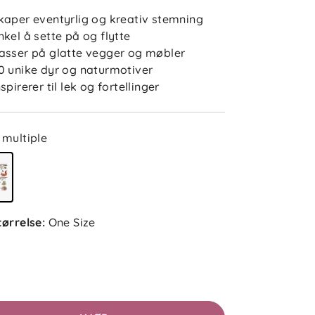
kaper eventyrlig og kreativ stemning
nkel å sette på og flytte
asser på glatte vegger og møbler
0 unike dyr og naturmotiver
nspirerer til lek og fortellinger
multiple
tørrelse
:
One Size